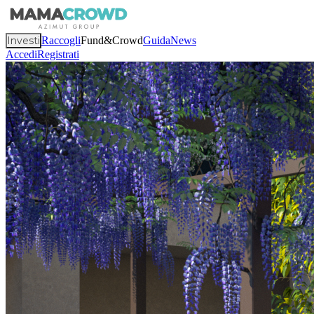
Investi
Raccogli
Fund&Crowd
Guida
News
Accedi
Registrati