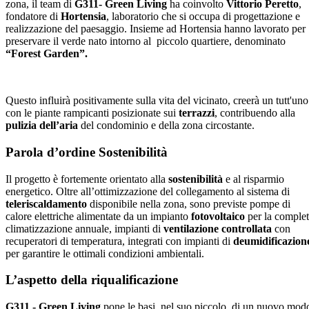
zona, il team di
G311- Green Living
ha coinvolto
Vittorio Peretto
,
fondatore di
Hortensia
, laboratorio che si occupa di progettazione e
realizzazione del paesaggio. Insieme ad Hortensia hanno lavorato per
preservare il verde nato intorno al piccolo quartiere, denominato
“Forest Garden”.
Questo influirà positivamente sulla vita del vicinato, creerà un tutt'uno
con le piante rampicanti posizionate sui
terrazzi
, contribuendo alla
pulizia dell’aria
del condominio e della zona circostante.
Parola d’ordine Sostenibilità
Il progetto è fortemente orientato alla
sostenibilità
e al risparmio
energetico. Oltre all’ottimizzazione del collegamento al sistema di
teleriscaldamento
disponibile nella zona, sono previste pompe di
calore elettriche alimentate da un impianto
fotovoltaico
per la comple
climatizzazione annuale, impianti di
ventilazione controllata
con
recuperatori di temperatura, integrati con impianti di
deumidificazion
per garantire le ottimali condizioni ambientali.
L’aspetto della riqualificazione
G311 - Green Living
pone le basi, nel suo piccolo, di un nuovo mod