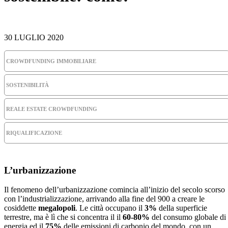
30 LUGLIO 2020
CROWDFUNDING IMMOBILIARE
SOSTENIBILITÀ
REALE ESTATE CROWDFUNDING
RIQUALIFICAZIONE
L’urbanizzazione
Il fenomeno dell’urbanizzazione comincia all’inizio del secolo scorso
con l’industrializzazione, arrivando alla fine del 900 a creare le
cosiddette
megalopoli
. Le città occupano il
3%
della superficie
terrestre, ma è lì che si concentra il il
60-80%
del consumo globale di
energia ed il
75%
delle emissioni di carbonio del mondo, con un