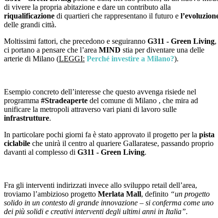
di vivere la propria abitazione e dare un contributo alla
riqualificazione
di quartieri che rappresentano il futuro e
l’evoluzion
delle grandi città.
Moltissimi fattori, che precedono e seguiranno
G311 - Green Living
,
ci portano a pensare che l’area
MIND
stia per diventare una delle
arterie di Milano (
LEGGI:
Perché investire a Milano?
).
Esempio concreto dell’interesse che questo avvenga risiede nel
programma
#Stradeaperte
del comune di Milano , che mira ad
unificare la metropoli attraverso vari piani di lavoro sulle
infrastrutture
.
In particolare pochi giorni fa è stato approvato il progetto per la
pista
ciclabile
che unirà il centro al quariere Gallaratese, passando proprio
davanti al complesso di
G311 - Green Living
.
Fra gli interventi indirizzati invece allo sviluppo retail dell’area,
troviamo l’ambizioso progetto
Merlata Mall
, definito
“un progetto
solido in un contesto di grande innovazione – si conferma come uno
dei più solidi e creativi interventi degli ultimi anni in Italia”.