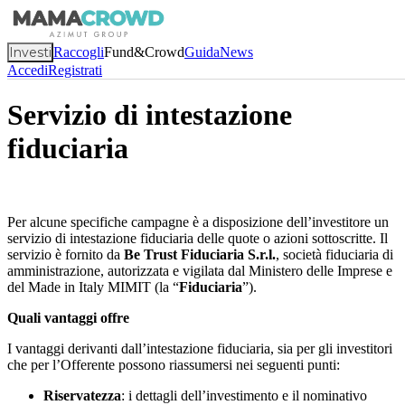
Investi
Raccogli
Fund&Crowd
Guida
News
Accedi
Registrati
Servizio di intestazione
fiduciaria
Per alcune specifiche campagne è a disposizione dell’investitore un
servizio di intestazione fiduciaria delle quote o azioni sottoscritte. Il
servizio è fornito da
Be Trust Fiduciaria S.r.l.
, società fiduciaria di
amministrazione, autorizzata e vigilata dal Ministero delle Imprese e
del Made in Italy MIMIT (la “
Fiduciaria
”).
Quali vantaggi offre
I vantaggi derivanti dall’intestazione fiduciaria, sia per gli investitori
che per l’Offerente possono riassumersi nei seguenti punti:
Riservatezza
: i dettagli dell’investimento e il nominativo