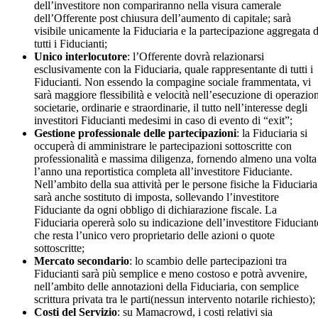
dell’investitore non compariranno nella visura camerale
dell’Offerente post chiusura dell’aumento di capitale; sarà
visibile unicamente la Fiduciaria e la partecipazione aggregata d
tutti i Fiducianti;
Unico interlocutore
: l’Offerente dovrà relazionarsi
esclusivamente con la Fiduciaria, quale rappresentante di tutti i
Fiducianti. Non essendo la compagine sociale frammentata, vi
sarà maggiore flessibilità e velocità nell’esecuzione di operazion
societarie, ordinarie e straordinarie, il tutto nell’interesse degli
investitori Fiducianti medesimi in caso di evento di “exit”;
Gestione professionale delle partecipazioni
: la Fiduciaria si
occuperà di amministrare le partecipazioni sottoscritte con
professionalità e massima diligenza, fornendo almeno una volta
l’anno una reportistica completa all’investitore Fiduciante.
Nell’ambito della sua attività per le persone fisiche la Fiduciaria
sarà anche sostituto di imposta, sollevando l’investitore
Fiduciante da ogni obbligo di dichiarazione fiscale. La
Fiduciaria opererà solo su indicazione dell’investitore Fiduciant
che resta l’unico vero proprietario delle azioni o quote
sottoscritte;
Mercato secondario
: lo scambio delle partecipazioni tra
Fiducianti sarà più semplice e meno costoso e potrà avvenire,
nell’ambito delle annotazioni della Fiduciaria, con semplice
scrittura privata tra le parti(nessun intervento notarile richiesto);
Costi del Servizio
: su Mamacrowd, i costi relativi sia