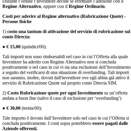
Durante l’ordine l’investitore decide se effettuare l’adesione con il
Regime
Alternativo
, oppure con il
Regime Ordinario
.
Costi per aderire al Regime alternativo (Rubricazione Quote) -
Persone fisiche
1)
costo una tantum di attivazione del servizio di rubricazione sul
conto Directa:
●
€ 15,00
(quindici/00);
Tali importi non sono rimborsabili nel caso in cui l’Offerta alla quale
Investitore ha aderito con Regime Alternativo non si concluda
positivamente o nel caso in cui vi sia una esclusione dell’Investimento
a seguito del verificarsi di una situazione di overfunding. Tali importi
non saranno, inoltre, dovuti dall'investitore ove egli abbia già attivo il
servizio di Rubricazione Quote sul proprio conto Directa SIM.
2)
Costo Rubricazione quote
per ogni Investimento
su un’offerta
andata a buon fine (salvo il caso di esclusione per ‘overfunding’)
●
€ 30,00
(trenta/00);
Tale importo è dovuto dall’Investitore solo nel caso in cui l’Offerta si
concluda positivamente. I costi sopra potrebbero
essere pagati dalle
Aziende offerenti.