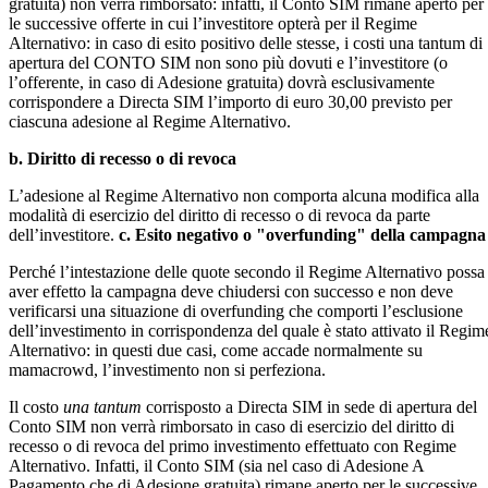
gratuita) non verrà rimborsato: infatti, il Conto SIM rimane aperto per
le successive offerte in cui l’investitore opterà per il Regime
Alternativo: in caso di esito positivo delle stesse, i costi una tantum di
apertura del CONTO SIM non sono più dovuti e l’investitore (o
l’offerente, in caso di Adesione gratuita) dovrà esclusivamente
corrispondere a Directa SIM l’importo di euro 30,00 previsto per
ciascuna adesione al Regime Alternativo.
b. Diritto di recesso o di revoca
L’adesione al Regime Alternativo non comporta alcuna modifica alla
modalità di esercizio del diritto di recesso o di revoca da parte
dell’investitore.
c. Esito negativo o "overfunding" della campagna
Perché l’intestazione delle quote secondo il Regime Alternativo possa
aver effetto la campagna deve chiudersi con successo e non deve
verificarsi una situazione di overfunding che comporti l’esclusione
dell’investimento in corrispondenza del quale è stato attivato il Regim
Alternativo: in questi due casi, come accade normalmente su
mamacrowd, l’investimento non si perfeziona.
Il costo
una tantum
corrisposto a Directa SIM in sede di apertura del
Conto SIM non verrà rimborsato in caso di esercizio del diritto di
recesso o di revoca del primo investimento effettuato con Regime
Alternativo. Infatti, il Conto SIM (sia nel caso di Adesione A
Pagamento che di Adesione gratuita) rimane aperto per le successive