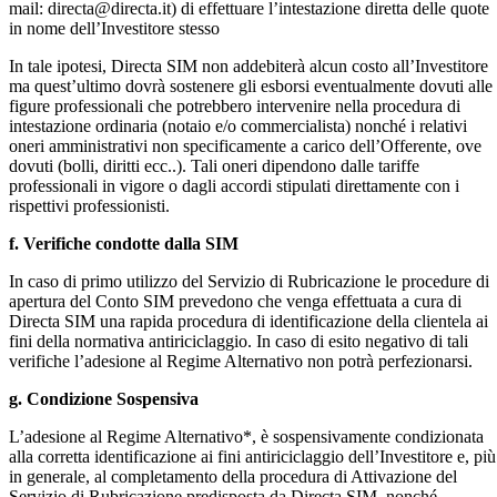
mail: directa@directa.it) di effettuare l’intestazione diretta delle quote
in nome dell’Investitore stesso
In tale ipotesi, Directa SIM non addebiterà alcun costo all’Investitore
ma quest’ultimo dovrà sostenere gli esborsi eventualmente dovuti alle
figure professionali che potrebbero intervenire nella procedura di
intestazione ordinaria (notaio e/o commercialista) nonché i relativi
oneri amministrativi non specificamente a carico dell’Offerente, ove
dovuti (bolli, diritti ecc..). Tali oneri dipendono dalle tariffe
professionali in vigore o dagli accordi stipulati direttamente con i
rispettivi professionisti.
f. Verifiche condotte dalla SIM
In caso di primo utilizzo del Servizio di Rubricazione le procedure di
apertura del Conto SIM prevedono che venga effettuata a cura di
Directa SIM una rapida procedura di identificazione della clientela ai
fini della normativa antiriciclaggio. In caso di esito negativo di tali
verifiche l’adesione al Regime Alternativo non potrà perfezionarsi.
g. Condizione Sospensiva
L’adesione al Regime Alternativo*, è sospensivamente condizionata
alla corretta identificazione ai fini antiriciclaggio dell’Investitore e, più
in generale, al completamento della procedura di Attivazione del
Servizio di Rubricazione predisposta da Directa SIM, nonché