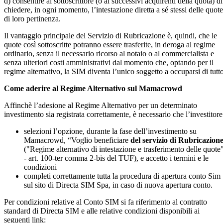
d) consentire al sottoscrittore (o ai successivi acquirenti della quota) di
chiedere, in ogni momento, l’intestazione diretta a sé stessi delle quote
di loro pertinenza.
Il vantaggio principale del Servizio di Rubricazione è, quindi, che le
quote così sottoscritte potranno essere trasferite, in deroga al regime
ordinario, senza il necessario ricorso al notaio o al commercialista e
senza ulteriori costi amministrativi dal momento che, optando per il
regime alternativo, la SIM diventa l’unico soggetto a occuparsi di tutto
Come aderire al Regime Alternativo sul Mamacrowd
Affinchè l’adesione al Regime Alternativo per un determinato
investimento sia registrata correttamente, è necessario che l’investitore
selezioni l’opzione, durante la fase dell’investimento su
Mamacrowd, “Voglio beneficiare
del servizio di Rubricazion
("Regime alternativo di intestazione e trasferimento delle quote
- art. 100-ter comma 2-bis del TUF), e accetto i termini e le
condizioni
completi correttamente tutta la procedura di apertura conto Sim
sul sito di Directa SIM Spa, in caso di nuova apertura conto.
Per condizioni relative al Conto SIM si fa riferimento al contratto
standard di Directa SIM e alle relative condizioni disponibili ai
seguenti link: