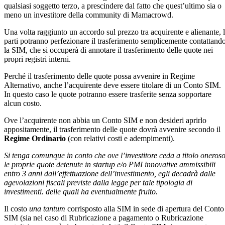
qualsiasi soggetto terzo, a prescindere dal fatto che quest’ultimo sia o
meno un investitore della community di Mamacrowd.
Una volta raggiunto un accordo sul prezzo tra acquirente e alienante, 
parti potranno perfezionare il trasferimento semplicemente contattand
la SIM, che si occuperà di annotare il trasferimento delle quote nei
propri registri interni.
Perché il trasferimento delle quote possa avvenire in Regime
Alternativo, anche l’acquirente deve essere titolare di un Conto SIM.
In questo caso le quote potranno essere trasferite senza sopportare
alcun costo.
Ove l’acquirente non abbia un Conto SIM e non desideri aprirlo
appositamente, il trasferimento delle quote dovrà avvenire secondo il
Regime Ordinario
(con relativi costi e adempimenti).
Si tenga comunque in conto che ove l’investitore ceda a titolo oneros
le proprie quote detenute in startup e/o PMI innovative ammissibili
entro 3 anni dall’effettuazione dell’investimento, egli decadrà dalle
agevolazioni fiscali previste dalla legge per tale tipologia di
investimenti. delle quali ha eventualmente fruito.
Il costo
una tantum
corrisposto alla SIM in sede di apertura del Conto
SIM (sia nel caso di Rubricazione a pagamento o Rubricazione