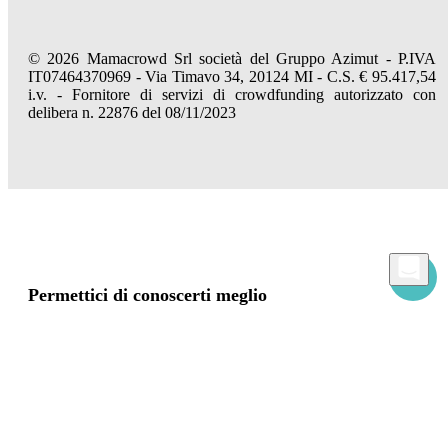
© 2026 Mamacrowd Srl società del Gruppo Azimut - P.IVA
IT07464370969 - Via Timavo 34, 20124 MI - C.S. € 95.417,54
i.v. - Fornitore di servizi di crowdfunding autorizzato con
delibera n. 22876 del 08/11/2023
Permettici di conoscerti meglio
Mamacrowd e partner operano globalmente e possono, previa acquisizione del tuo
consenso attraverso i comandi "Accetta tutto", "Accetta solo i necessari" o "Imposta
preferenze", utilizzare cookie per fini statistici, pubblicitari e anche di profilazione,
propri o di terzi, per modulare la fornitura del servizio in modo personalizzato e in