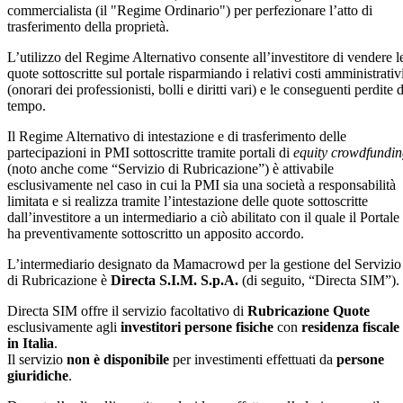
commercialista (il "Regime Ordinario") per perfezionare l’atto di
trasferimento della proprietà.
L’utilizzo del Regime Alternativo consente all’investitore di vendere l
quote sottoscritte sul portale risparmiando i relativi costi amministrativ
(onorari dei professionisti, bolli e diritti vari) e le conseguenti perdite d
tempo.
Il Regime Alternativo di intestazione e di trasferimento delle
partecipazioni in PMI sottoscritte tramite portali di
equity crowdfundi
(noto anche come “Servizio di Rubricazione”) è attivabile
esclusivamente nel caso in cui la PMI sia una società a responsabilità
limitata e si realizza tramite l’intestazione delle quote sottoscritte
dall’investitore a un intermediario a ciò abilitato con il quale il Portale
ha preventivamente sottoscritto un apposito accordo.
L’intermediario designato da Mamacrowd per la gestione del Servizio
di Rubricazione è
Directa S.I.M. S.p.A.
(di seguito, “Directa SIM”).
Directa SIM offre il servizio facoltativo di
Rubricazione Quote
esclusivamente agli
investitori persone fisiche
con
residenza fiscale
in Italia
.
Il servizio
non è disponibile
per investimenti effettuati da
persone
giuridiche
.