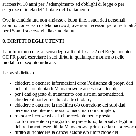
successivi 10 anni per l’adempimento ad obblighi di legge o per
esigenze di tutela del Titolare del Trattamento.
Ove la candidatura non andasse a buon fine, i suoi dati personali
saranno conservati da Mamacrowd, ove non necessari per altre finalità
per i 5 anni successivi alla candidatura.
8. DIRITTI DEGLI UTENTI
La informiamo che, ai sensi degli artt dal 15 al 22 del Regolamento
GDPR potrà esercitare i suoi diritti in qualunque momento nelle
modalità di seguito indicate.
Lei avrà diritto a
chiedere e ottenere informazioni circa l’esistenza di propri dati
nella disponibilità di Mamacrowd e accesso a tali dati;
per i dati oggetto di trattamento con sistemi automatizzati,
chiedere il trasferimento ad altro titolare;
chiedere e ottenere la modifica e/o correzione dei suoi dati
personali se ritiene che siano inaccurati o incompleti;
revocare i consensi da Lei precedentemente prestati
conformemente ai paragrafi che precedono, fatta salva legittimit
dei trattamenti eseguiti da Mamacrowd prima della sua a revoca
diritto al richiedere la cancellazione e/o limitazione del