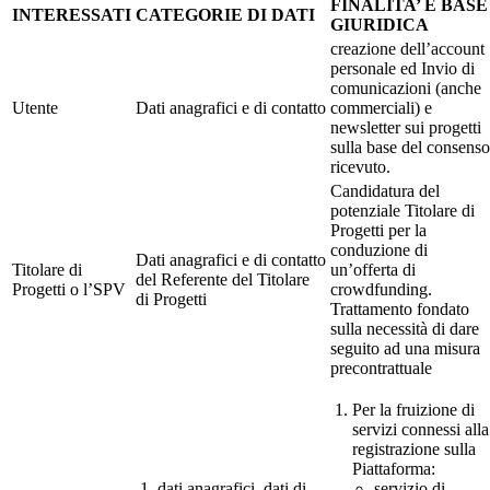
FINALITA’ E BASE
INTERESSATI
CATEGORIE DI DATI
GIURIDICA
creazione dell’account
personale ed Invio di
comunicazioni (anche
Utente
Dati anagrafici e di contatto
commerciali) e
newsletter sui progetti
sulla base del consenso
ricevuto.
Candidatura del
potenziale Titolare di
Progetti per la
conduzione di
Dati anagrafici e di contatto
Titolare di
un’offerta di
del Referente del Titolare
Progetti o l’SPV
crowdfunding.
di Progetti
Trattamento fondato
sulla necessità di dare
seguito ad una misura
precontrattuale
Per la fruizione di
servizi connessi alla
registrazione sulla
Piattaforma:
dati anagrafici, dati di
servizio di