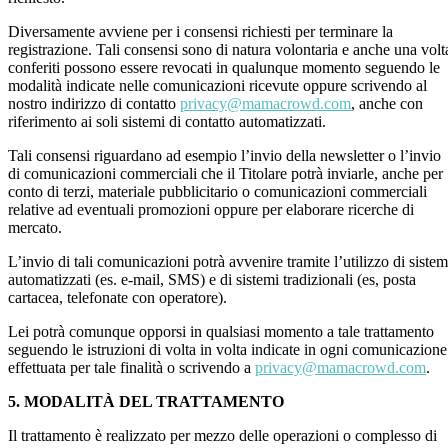
Diversamente avviene per i consensi richiesti per terminare la
registrazione. Tali consensi sono di natura volontaria e anche una volt
conferiti possono essere revocati in qualunque momento seguendo le
modalità indicate nelle comunicazioni ricevute oppure scrivendo al
nostro indirizzo di contatto
privacy@mamacrowd.com
, anche con
riferimento ai soli sistemi di contatto automatizzati.
Tali consensi riguardano ad esempio l’invio della newsletter o l’invio
di comunicazioni commerciali che il Titolare potrà inviarle, anche per
conto di terzi, materiale pubblicitario o comunicazioni commerciali
relative ad eventuali promozioni oppure per elaborare ricerche di
mercato.
L’invio di tali comunicazioni potrà avvenire tramite l’utilizzo di sistem
automatizzati (es. e-mail, SMS) e di sistemi tradizionali (es, posta
cartacea, telefonate con operatore).
Lei potrà comunque opporsi in qualsiasi momento a tale trattamento
seguendo le istruzioni di volta in volta indicate in ogni comunicazione
effettuata per tale finalità o scrivendo a
privacy@mamacrowd.com
.
5. MODALITÀ DEL TRATTAMENTO
Il trattamento è realizzato per mezzo delle operazioni o complesso di