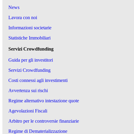
News
Lavora con noi
Informazioni societarie
Statistiche Immobiliari
Servizi Crowdfunding
Guida per gli investitori
Servizi Crowdfunding
Costi connessi agli investimenti
Avvertenza sui rischi
Regime alternativo intestazione quote
Agevolazioni Fiscali
Arbitro per le controversie finanziarie
Regime di Dematerializzazione