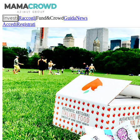
Investi
Raccogli
Fund&Crowd
Guida
News
Accedi
Registrati