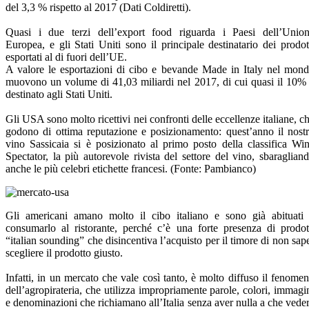
del 3,3 % rispetto al 2017 (Dati Coldiretti).
Quasi i due terzi dell’export food riguarda i Paesi dell’Unio
Europea, e gli Stati Uniti sono il principale destinatario dei prodot
esportati al di fuori dell’UE.
A valore le esportazioni di cibo e bevande Made in Italy nel mon
muovono un volume di 41,03 miliardi nel 2017, di cui quasi il 10%
destinato agli Stati Uniti.
Gli USA sono molto ricettivi nei confronti delle eccellenze italiane, c
godono di ottima reputazione e posizionamento: quest’anno il nost
vino Sassicaia si è posizionato al primo posto della classifica Wi
Spectator, la più autorevole rivista del settore del vino, sbaraglian
anche le più celebri etichette francesi. (Fonte: Pambianco)
Gli americani amano molto il cibo italiano e sono già abituati
consumarlo al ristorante, perché c’è una forte presenza di prodot
“italian sounding” che disincentiva l’acquisto per il timore di non sap
scegliere il prodotto giusto.
Infatti, in un mercato che vale così tanto, è molto diffuso il fenome
dell’agropirateria, che utilizza impropriamente parole, colori, immagi
e denominazioni che richiamano all’Italia senza aver nulla a che vede