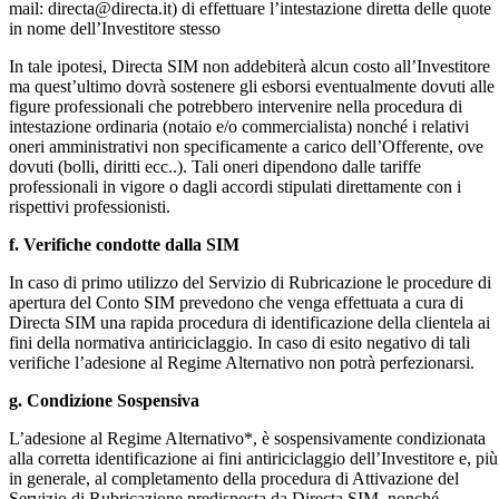
mail: directa@directa.it) di effettuare l’intestazione diretta delle quote
in nome dell’Investitore stesso
In tale ipotesi, Directa SIM non addebiterà alcun costo all’Investitore
ma quest’ultimo dovrà sostenere gli esborsi eventualmente dovuti alle
figure professionali che potrebbero intervenire nella procedura di
intestazione ordinaria (notaio e/o commercialista) nonché i relativi
oneri amministrativi non specificamente a carico dell’Offerente, ove
dovuti (bolli, diritti ecc..). Tali oneri dipendono dalle tariffe
professionali in vigore o dagli accordi stipulati direttamente con i
rispettivi professionisti.
f. Verifiche condotte dalla SIM
In caso di primo utilizzo del Servizio di Rubricazione le procedure di
apertura del Conto SIM prevedono che venga effettuata a cura di
Directa SIM una rapida procedura di identificazione della clientela ai
fini della normativa antiriciclaggio. In caso di esito negativo di tali
verifiche l’adesione al Regime Alternativo non potrà perfezionarsi.
g. Condizione Sospensiva
L’adesione al Regime Alternativo*, è sospensivamente condizionata
alla corretta identificazione ai fini antiriciclaggio dell’Investitore e, più
in generale, al completamento della procedura di Attivazione del
Servizio di Rubricazione predisposta da Directa SIM, nonché