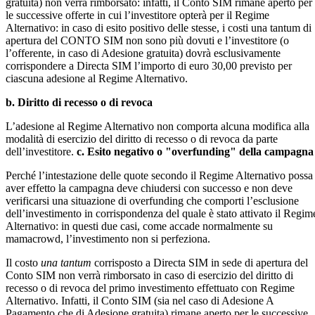
gratuita) non verrà rimborsato: infatti, il Conto SIM rimane aperto per
le successive offerte in cui l’investitore opterà per il Regime
Alternativo: in caso di esito positivo delle stesse, i costi una tantum di
apertura del CONTO SIM non sono più dovuti e l’investitore (o
l’offerente, in caso di Adesione gratuita) dovrà esclusivamente
corrispondere a Directa SIM l’importo di euro 30,00 previsto per
ciascuna adesione al Regime Alternativo.
b. Diritto di recesso o di revoca
L’adesione al Regime Alternativo non comporta alcuna modifica alla
modalità di esercizio del diritto di recesso o di revoca da parte
dell’investitore.
c. Esito negativo o "overfunding" della campagna
Perché l’intestazione delle quote secondo il Regime Alternativo possa
aver effetto la campagna deve chiudersi con successo e non deve
verificarsi una situazione di overfunding che comporti l’esclusione
dell’investimento in corrispondenza del quale è stato attivato il Regim
Alternativo: in questi due casi, come accade normalmente su
mamacrowd, l’investimento non si perfeziona.
Il costo
una tantum
corrisposto a Directa SIM in sede di apertura del
Conto SIM non verrà rimborsato in caso di esercizio del diritto di
recesso o di revoca del primo investimento effettuato con Regime
Alternativo. Infatti, il Conto SIM (sia nel caso di Adesione A
Pagamento che di Adesione gratuita) rimane aperto per le successive