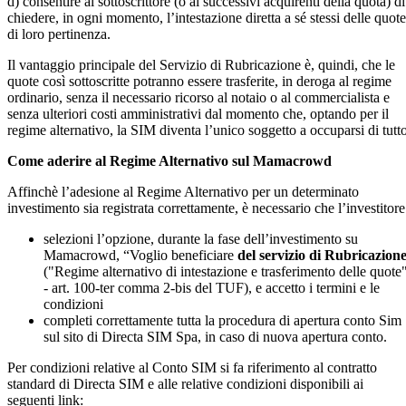
d) consentire al sottoscrittore (o ai successivi acquirenti della quota) di
chiedere, in ogni momento, l’intestazione diretta a sé stessi delle quote
di loro pertinenza.
Il vantaggio principale del Servizio di Rubricazione è, quindi, che le
quote così sottoscritte potranno essere trasferite, in deroga al regime
ordinario, senza il necessario ricorso al notaio o al commercialista e
senza ulteriori costi amministrativi dal momento che, optando per il
regime alternativo, la SIM diventa l’unico soggetto a occuparsi di tutto
Come aderire al Regime Alternativo sul Mamacrowd
Affinchè l’adesione al Regime Alternativo per un determinato
investimento sia registrata correttamente, è necessario che l’investitore
selezioni l’opzione, durante la fase dell’investimento su
Mamacrowd, “Voglio beneficiare
del servizio di Rubricazion
("Regime alternativo di intestazione e trasferimento delle quote
- art. 100-ter comma 2-bis del TUF), e accetto i termini e le
condizioni
completi correttamente tutta la procedura di apertura conto Sim
sul sito di Directa SIM Spa, in caso di nuova apertura conto.
Per condizioni relative al Conto SIM si fa riferimento al contratto
standard di Directa SIM e alle relative condizioni disponibili ai
seguenti link: