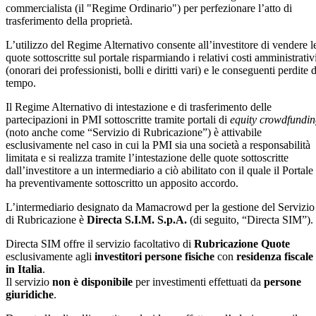
commercialista (il "Regime Ordinario") per perfezionare l’atto di
trasferimento della proprietà.
L’utilizzo del Regime Alternativo consente all’investitore di vendere l
quote sottoscritte sul portale risparmiando i relativi costi amministrativ
(onorari dei professionisti, bolli e diritti vari) e le conseguenti perdite d
tempo.
Il Regime Alternativo di intestazione e di trasferimento delle
partecipazioni in PMI sottoscritte tramite portali di
equity crowdfundi
(noto anche come “Servizio di Rubricazione”) è attivabile
esclusivamente nel caso in cui la PMI sia una società a responsabilità
limitata e si realizza tramite l’intestazione delle quote sottoscritte
dall’investitore a un intermediario a ciò abilitato con il quale il Portale
ha preventivamente sottoscritto un apposito accordo.
L’intermediario designato da Mamacrowd per la gestione del Servizio
di Rubricazione è
Directa S.I.M. S.p.A.
(di seguito, “Directa SIM”).
Directa SIM offre il servizio facoltativo di
Rubricazione Quote
esclusivamente agli
investitori persone fisiche
con
residenza fiscale
in Italia
.
Il servizio
non è disponibile
per investimenti effettuati da
persone
giuridiche
.