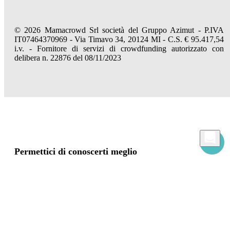
© 2026 Mamacrowd Srl società del Gruppo Azimut - P.IVA
IT07464370969 - Via Timavo 34, 20124 MI - C.S. € 95.417,54
i.v. - Fornitore di servizi di crowdfunding autorizzato con
delibera n. 22876 del 08/11/2023
Permettici di conoscerti meglio
Mamacrowd e partner operano globalmente e possono, previa acquisizione del tuo
consenso attraverso i comandi "Accetta tutto", "Accetta solo i necessari" o "Imposta
preferenze", utilizzare cookie per fini statistici, pubblicitari e anche di profilazione,
propri o di terzi, per modulare la fornitura del servizio in modo personalizzato e in