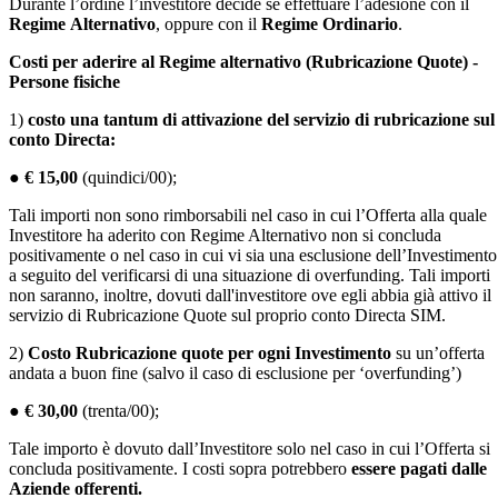
Durante l’ordine l’investitore decide se effettuare l’adesione con il
Regime
Alternativo
, oppure con il
Regime Ordinario
.
Costi per aderire al Regime alternativo (Rubricazione Quote) -
Persone fisiche
1)
costo una tantum di attivazione del servizio di rubricazione sul
conto Directa:
●
€ 15,00
(quindici/00);
Tali importi non sono rimborsabili nel caso in cui l’Offerta alla quale
Investitore ha aderito con Regime Alternativo non si concluda
positivamente o nel caso in cui vi sia una esclusione dell’Investimento
a seguito del verificarsi di una situazione di overfunding. Tali importi
non saranno, inoltre, dovuti dall'investitore ove egli abbia già attivo il
servizio di Rubricazione Quote sul proprio conto Directa SIM.
2)
Costo Rubricazione quote
per ogni Investimento
su un’offerta
andata a buon fine (salvo il caso di esclusione per ‘overfunding’)
●
€ 30,00
(trenta/00);
Tale importo è dovuto dall’Investitore solo nel caso in cui l’Offerta si
concluda positivamente. I costi sopra potrebbero
essere pagati dalle
Aziende offerenti.