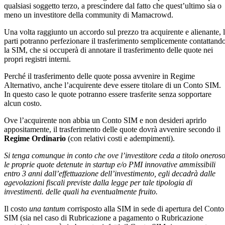
qualsiasi soggetto terzo, a prescindere dal fatto che quest’ultimo sia o
meno un investitore della community di Mamacrowd.
Una volta raggiunto un accordo sul prezzo tra acquirente e alienante, 
parti potranno perfezionare il trasferimento semplicemente contattand
la SIM, che si occuperà di annotare il trasferimento delle quote nei
propri registri interni.
Perché il trasferimento delle quote possa avvenire in Regime
Alternativo, anche l’acquirente deve essere titolare di un Conto SIM.
In questo caso le quote potranno essere trasferite senza sopportare
alcun costo.
Ove l’acquirente non abbia un Conto SIM e non desideri aprirlo
appositamente, il trasferimento delle quote dovrà avvenire secondo il
Regime Ordinario
(con relativi costi e adempimenti).
Si tenga comunque in conto che ove l’investitore ceda a titolo oneros
le proprie quote detenute in startup e/o PMI innovative ammissibili
entro 3 anni dall’effettuazione dell’investimento, egli decadrà dalle
agevolazioni fiscali previste dalla legge per tale tipologia di
investimenti. delle quali ha eventualmente fruito.
Il costo
una tantum
corrisposto alla SIM in sede di apertura del Conto
SIM (sia nel caso di Rubricazione a pagamento o Rubricazione