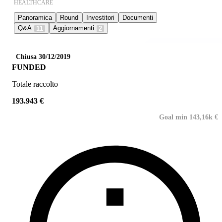
HEALTHCARE
Panoramica
Round
Investitori
Documenti
Q&A
Aggiornamenti
11
2
Chiusa 30/12/2019
FUNDED
Totale raccolto
193.943 €
Goal min 143,16k €