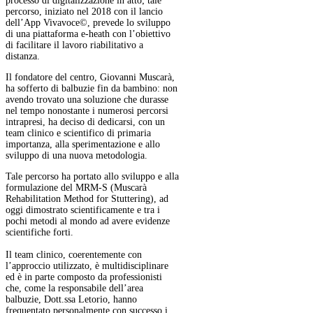
processo di digitalizzazione in atto; tale
percorso, iniziato nel 2018 con il lancio
dell’App Vivavoce©, prevede lo sviluppo
di una piattaforma e-heath con l’obiettivo
di facilitare il lavoro riabilitativo a
distanza.
Il fondatore del centro, Giovanni Muscarà,
ha sofferto di balbuzie fin da bambino: non
avendo trovato una soluzione che durasse
nel tempo nonostante i numerosi percorsi
intrapresi, ha deciso di dedicarsi, con un
team clinico e scientifico di primaria
importanza, alla sperimentazione e allo
sviluppo di una nuova metodologia.
Tale percorso ha portato allo sviluppo e alla
formulazione del MRM-S (Muscarà
Rehabilitation Method for Stuttering), ad
oggi dimostrato scientificamente e tra i
pochi metodi al mondo ad avere evidenze
scientifiche forti.
Il team clinico, coerentemente con
l’approccio utilizzato, è multidisciplinare
ed è in parte composto da professionisti
che, come la responsabile dell’area
balbuzie, Dott.ssa Letorio, hanno
frequentato personalmente con successo i