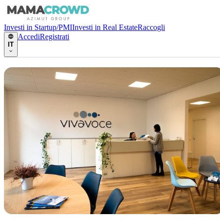
Investi in Startup/PMI
Investi in Real Estate
Raccogli
Accedi
Registrati
IT