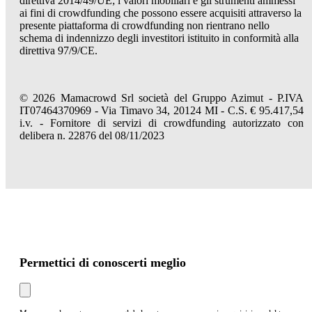
direttiva 2014/49/UE; i valori mobiliari e gli strumenti ammessi
ai fini di crowdfunding che possono essere acquisiti attraverso la
presente piattaforma di crowdfunding non rientrano nello
schema di indennizzo degli investitori istituito in conformità alla
direttiva 97/9/CE.
© 2026 Mamacrowd Srl società del Gruppo Azimut - P.IVA
IT07464370969 - Via Timavo 34, 20124 MI - C.S. € 95.417,54
i.v. - Fornitore di servizi di crowdfunding autorizzato con
delibera n. 22876 del 08/11/2023
Permettici di conoscerti meglio