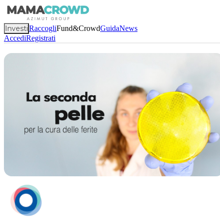
Investi
Raccogli
Fund&Crowd
Guida
News
Accedi
Registrati