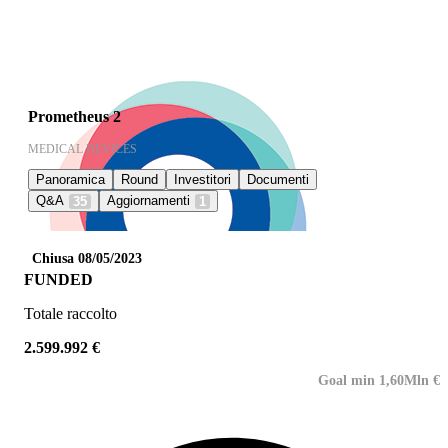
Prometheus 2
MEDICAL DEVICES
Panoramica
Round
Investitori
Documenti
Q&A
Aggiornamenti
35
1
Chiusa 08/05/2023
FUNDED
Totale raccolto
2.599.992 €
Goal min 1,60Mln €