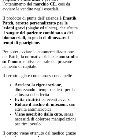
l’ottenimento del
marchio CE
, così da
avviare le vendite negli ospedali.
Il prodotto di punta dell’azienda è
Ematik
Patch
,
cerotto personalizzato per le
lesioni gravi
(piaghe ed ulcere), che sfrutta
il
sangue del paziente combinato a dei
biomateriali,
in grado di
dimezzare i
tempi di guarigione.
Per poter avviare la commercializzazione
del Patch, la normativa richiede uno
studio
sull’uomo
, motivo centrale del presente
aumento di capitale.
Il cerotto agisce come una seconda pelle:
Accelera la rigenerazione
,
dimezzando i tempi richiesti per la
chiusura della ferita
Evita cicatrici
ed eventi avversi
Riduce il rischio di infezioni,
con
attività antimicrobica
Viene assorbito dalla cute,
senza
necessità di dolorose manipolazioni
per rimuoverlo.
Il cerotto viene ottenuto dal medico grazie