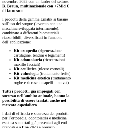
novembre 2022 con un leader del settore:
B. Braun, multinazionale con +7Mld €
di fatturato
.
I prodotti della gamma Ematik si basano
sull’uso del sangue (lavorato con una
macchina sviluppata internamente),
combinato a differenti biomateriali
riassorbibili, diversificati in funzione
dell’applicazione:
Kit ortopedia
(rigenerazione
cartilagine, tendini e legamenti)
Kit odontoiatria
(ricostruzioni
maxillo facciali)
Kit oculistica
(ulcere corneali)
Kit vulnologia
(trattamento ferite)
Kit medicina estetica
(trattamento
rughe e ricrescita capelli – no vet).
Tutti i prodotti, già impiegati con
successo nell’ambito animale, hanno la
possibilità di essere traslati anche nel
mercato ospedaliero.
I dati di efficacia e sicurezza dei prodotti
per l’ortopedia, odontoiatria e medicina
estetica sono stati già presentati agli enti
preposti e a
fine 2023
è previsto