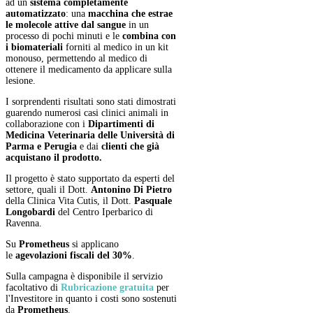
ad un
sistema completamente
automatizzato
: una
macchina che estrae
le molecole attive dal sangue
in un
processo di pochi minuti e le
combina con
i biomateriali
forniti al medico in un kit
monouso, permettendo al medico di
ottenere il medicamento da applicare sulla
lesione.
I sorprendenti risultati sono stati dimostrati
guarendo numerosi casi clinici animali in
collaborazione con i
Dipartimenti di
Medicina Veterinaria delle Università di
Parma e Perugia
e dai
clienti che già
acquistano il prodotto.
Il progetto è stato supportato da esperti del
settore, quali il Dott.
Antonino Di Pietro
della Clinica Vita Cutis, il Dott.
Pasquale
Longobardi
del Centro Iperbarico di
Ravenna.
Su
Prometheus
si applicano
le
agevolazioni fiscali del 30%
.
Sulla campagna è disponibile il servizio
facoltativo di
Rubricazione
gratuita
per
l'Investitore in quanto i costi sono sostenuti
da
Prometheus
.