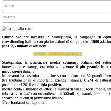
4BOOKS
STARTUP
Ultime ore
per investire in StartupItalia, la campagna di equi
crowdfunding italiana con più investitori di sempre: oltre
1900
adesio
per
€ 2,5 milioni
di adesioni.
PARTECIPA ALLA CAMPAGNA
StartupItalia, la
principale media company
italiana del setto
innovazione e startup, ora mira a diventare il
più grande hub d
innovazione
italiano.
In tre anni ha costruito un business consolidato con 82 grandi clien
(tra multinazionali e importanti aziende italiane),
€ 2M
di fattura
proforma nel 2018 ed
ebitda positivo
.
Inoltre conta
1 milione
di lettori,
2 milioni
di fan sui social media, u
rubrica tv su La7 con un’audience di 500mila spettatori, 600 autori
speaker ed eventi di primissimo livello.