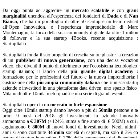
Da oggi punta ad aggredire un
mercato scalabile
e con
gran
marginalità
unendosi all’esperienza dei fondatori di
Dada
e di
Nan
Bianca
, che ha un portafoglio di oltre 50 startup e un team dedica
all’Open Innovation, e l’esperienza imprenditoriale di Mar
Montemagno, la forza della sua community digitale da oltre 1 milio
di follower e la sua startup 4Books, recente acquisizione 
StartupItalia.
StartupItalia fonda il suo progetto di crescita su tre pilastri: la creazio
di un
publisher di nuova generazione
, con una decisa vocazio
video, che diventi il punto di riferimento per l'ecosistema tecnologico
startup italiano; il lancio della
più grande digital academy
d
formazione per le professioni del futuro e la nuova imprenditoria; 
costruzione della
più ampia community italiana
che riunisca startu
aziende e investitori in una piattaforma data driven, uno spazio fisico
Milano di oltre 10mila metri quadri e una serie di grandi eventi.
StartupItalia opera in un
mercato in forte espansione
.
Oggi oltre 10mila startup danno lavoro a più di
50mila
persone e n
primi 9 mesi del 2018 gli investimenti in aziende innovati
ammontano a
€ 307M
(+124%, stima a fine anno di € 500M) a cui 
aggiungono
€ 800M
di nuovi fondi di investimento. Negli ultimi
anni si sono costituite
345mila
società di capitali, ma solo il 3% c
natura di startup innovative. Il 37% delle competenze dei dipendenti