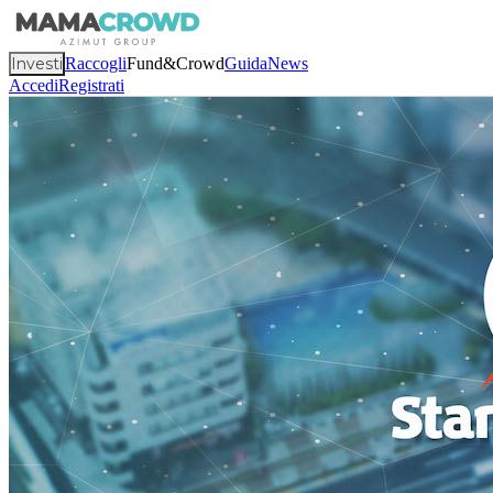
Investi
Raccogli
Fund&Crowd
Guida
News
Accedi
Registrati