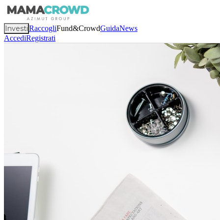
Investi
Raccogli
Fund&Crowd
Guida
News
Accedi
Registrati