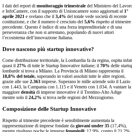
I dati del report di
monitoraggio trimestrale
del Ministero del Lavor
e InfoCamere, con il supporto di Unioncamere sono aggiornati al
1°
aprile 2021
e svelano che il
3,4%
del totale vede società di recente
costituzione, e che il numero è cresciuto del
5,6%
rispetto al trimestre
precedente. Questo è indice di una forza imprenditoriale e di una
perseveranza che non si arrestano, popolando di nuovi attori
l’ecosistema dell’innovazione Italiana.
Dove nascono più startup innovative?
Come distribuzione territoriale, la Lombardia fa da regina, ospita infatt
quasi il
27%
di tutte le Startup Innovative italiane; il
70%
delle startu
lombarde si trova a Milano. La Provincia di Milano rappresenta il
18,8% del totale,
superando in valori assoluti tutte le altre regioni,
grazie alle sue
2.363
imprese. Superano le mille aziende solo il Lazio
con 1.443, la Campania con 1.115 e il Veneto con 1.034. A vantare la
maggiore
densità
di imprese innovative è il Trentino-Alto Adige
mentre solo il
24,2%
si trova nelle regioni del Mezzogiorno.
Composizione delle Startup Innovative
Rispetto al trimestre precedente è sensibilmente aumentata la
rappresentazione di imprese fondate da
giovani under 35
(17,4%),
mentre risultano poche le imprese
femminili
: 12,9%, contro il 21,2%