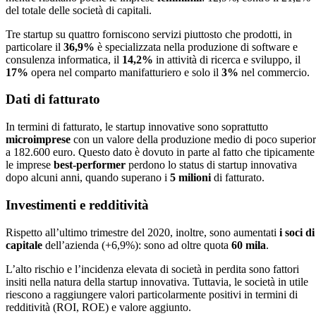
del totale delle società di capitali.
Tre startup su quattro forniscono servizi piuttosto che prodotti, in
particolare il
36,9%
è specializzata nella produzione di software e
consulenza informatica, il
14,2%
in attività di ricerca e sviluppo, il
17%
opera nel comparto manifatturiero e solo il
3%
nel commercio.
Dati di fatturato
In termini di fatturato, le startup innovative sono soprattutto
microimprese
con un valore della produzione medio di poco superio
a 182.600 euro. Questo dato è dovuto in parte al fatto che tipicamente
le imprese
best-performer
perdono lo status di startup innovativa
dopo alcuni anni, quando superano i
5 milioni
di fatturato.
Investimenti e redditività
Rispetto all’ultimo trimestre del 2020, inoltre, sono aumentati
i soci di
capitale
dell’azienda (+6,9%): sono ad oltre quota
60 mila
.
L’alto rischio e l’incidenza elevata di società in perdita sono fattori
insiti nella natura della startup innovativa. Tuttavia, le società in utile
riescono a raggiungere valori particolarmente positivi in termini di
redditività (ROI, ROE) e valore aggiunto.