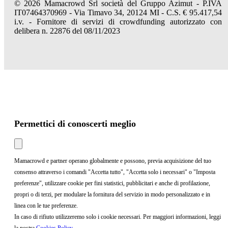
© 2026 Mamacrowd Srl società del Gruppo Azimut - P.IVA
IT07464370969 - Via Timavo 34, 20124 MI - C.S. € 95.417,54
i.v. - Fornitore di servizi di crowdfunding autorizzato con
delibera n. 22876 del 08/11/2023
Permettici di conoscerti meglio
Mamacrowd e partner operano globalmente e possono, previa acquisizione del tuo
consenso attraverso i comandi "Accetta tutto", "Accetta solo i necessari" o "Imposta
preferenze", utilizzare cookie per fini statistici, pubblicitari e anche di profilazione,
propri o di terzi, per modulare la fornitura del servizio in modo personalizzato e in
linea con le tue preferenze.
In caso di rifiuto utilizzeremo solo i cookie necessari. Per maggiori informazioni, leggi