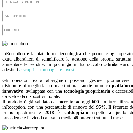
EXTRA-ALBERGHIERO
INRECEPTION
TURISMO
inReception è la piattaforma tecnologica che permette agli operato
extra alberghieri di semplificare la gestione della propria struttura
aumentare le vendite. In pochi giorni ha raccolto
53mila euro
d
adesioni
> scopri la campagna e investi
Gli operatori extra alberghieri possono gestire, promuovere
distribuire al meglio la propria struttura tramite un’unica
piattafor
innovativa
, sviluppata con una
tecnologia proprietaria
e accessibi
da web e da dispositivi mobile.
Il prodotto è già validato dal mercato: ad oggi
600
strutture utilizza
inReception, con una percentuale di rinnovo del
95%
. Il fatturato d
primo quadrimestre 2018 è
raddoppiato
rispetto a quello d
precedente e l’azienda attiva in media
45
nuove strutture al mese.