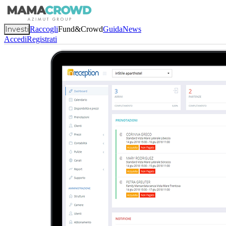
Investi
Raccogli
Fund&Crowd
Guida
News
Accedi
Registrati