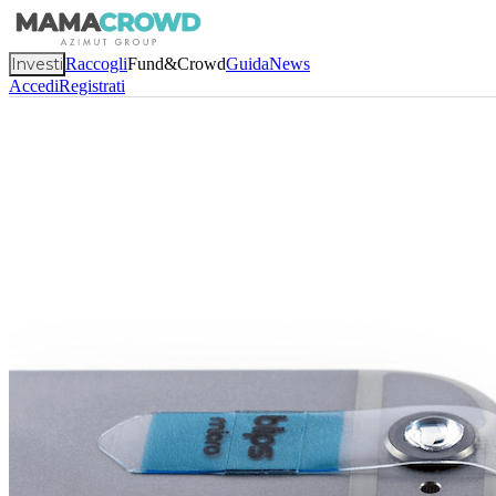
Investi
Raccogli
Fund&Crowd
Guida
News
Accedi
Registrati