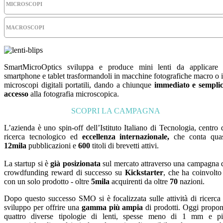
MICROSCOPI
MACROSCOPI
SmartMicroOptics sviluppa e produce mini lenti da applicare
smartphone e tablet trasformandoli in macchine fotografiche macro o 
microscopi digitali portatili, dando a chiunque
immediato e sempli
accesso
alla fotografia microscopica.
SCOPRI LA CAMPAGNA
L’azienda è uno spin-off dell’Istituto Italiano di Tecnologia, centro 
ricerca tecnologico ed
eccellenza internazionale,
che conta qua
12mila
pubblicazioni e
600
titoli di brevetti attivi.
La startup si è
già posizionata
sul mercato attraverso una campagna 
crowdfunding reward di successo su
Kickstarter
, che ha coinvolto
con un solo prodotto - oltre
5mila
acquirenti da oltre
70
nazioni.
Dopo questo successo SMO si è focalizzata sulle attività di ricerca
sviluppo per offrire una
gamma più ampia
di prodotti. Oggi propo
quattro diverse tipologie di lenti, spesse meno di 1 mm e p