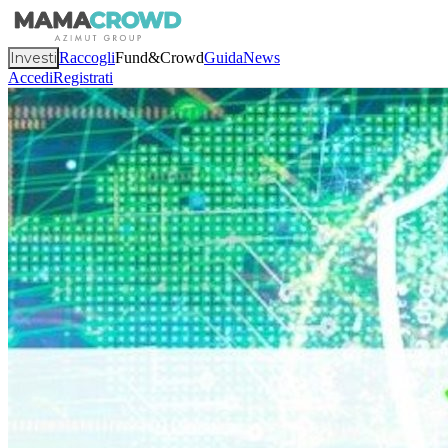
Investi
Raccogli
Fund&Crowd
Guida
News
Accedi
Registrati