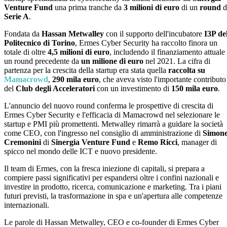
Venture Fund
una prima tranche da
3 milioni di euro
di un
round
d
Serie A
.
Fondata da
Hassan Metwalley
con il supporto dell'incubatore
I3P de
Politecnico di Torino
, Ermes Cyber Security ha raccolto finora un
totale di oltre
4,5 milioni di euro
, includendo il finanziamento attuale
un round precedente da
un milione di euro
nel 2021. La cifra di
partenza per la crescita della startup era stata quella
raccolta su
Mamacrowd
,
290 mila euro
, che aveva visto l'importante contributo
del
Club degli Acceleratori
con un investimento di
150 mila euro
.
L'annuncio del nuovo round conferma le prospettive di crescita di
Ermes Cyber Security e l'efficacia di Mamacrowd nel selezionare le
startup e PMI più promettenti. Metwalley rimarrà a guidare la società
come CEO, con l'ingresso nel consiglio di amministrazione di
Simon
Cremonini
di
Sinergia Venture Fund
e
Remo Ricci
, manager di
spicco nel mondo delle ICT e nuovo presidente.
Il team di Ermes, con la fresca iniezione di capitali, si prepara a
compiere passi significativi per espandersi oltre i confini nazionali e
investire in prodotto, ricerca, comunicazione e marketing. Tra i piani
futuri previsti, la trasformazione in spa e un'apertura alle competenze
internazionali.
Le parole di Hassan Metwalley, CEO e co-founder di Ermes Cyber