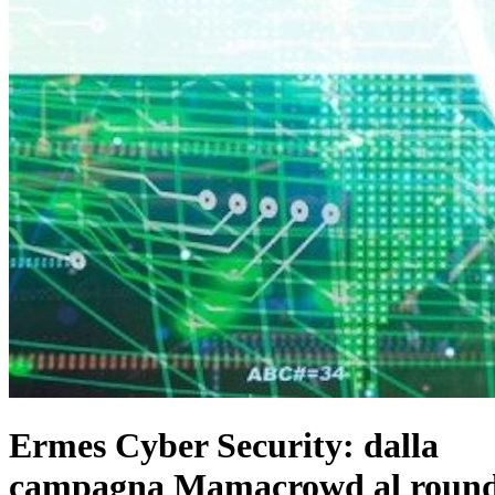
Ermes Cyber Security: dalla
campagna Mamacrowd al roun