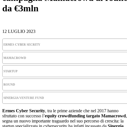
da €3mln
12 LUGLIO 2023
ERMES CYBER SECRITY
MAMACROWD
STARTUP
ROUND
SINERGIA VENTURE FUND
Ermes Cyber Security
, tra le prime aziende che nel 2017 hanno
sfruttato con successo l’
equity crowdfunding targato Mamacrowd
,
segna un nuovo importante traguardo nel suo percorso di crescita: la
startup specializzata in cybersecurity ha infatti incassato da
Sinergia