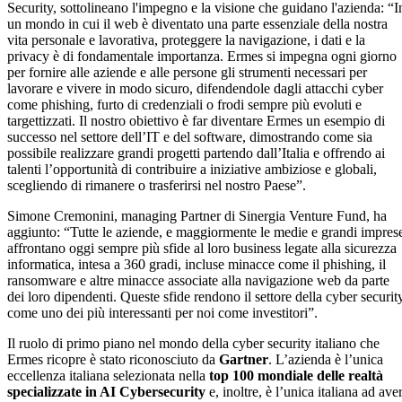
Security, sottolineano l'impegno e la visione che guidano l'azienda: “I
un mondo in cui il web è diventato una parte essenziale della nostra
vita personale e lavorativa, proteggere la navigazione, i dati e la
privacy è di fondamentale importanza. Ermes si impegna ogni giorno
per fornire alle aziende e alle persone gli strumenti necessari per
lavorare e vivere in modo sicuro, difendendole dagli attacchi cyber
come phishing, furto di credenziali o frodi sempre più evoluti e
targettizzati. Il nostro obiettivo è far diventare Ermes un esempio di
successo nel settore dell’IT e del software, dimostrando come sia
possibile realizzare grandi progetti partendo dall’Italia e offrendo ai
talenti l’opportunità di contribuire a iniziative ambiziose e globali,
scegliendo di rimanere o trasferirsi nel nostro Paese”.
Simone Cremonini, managing Partner di Sinergia Venture Fund, ha
aggiunto: “Tutte le aziende, e maggiormente le medie e grandi impres
affrontano oggi sempre più sfide al loro business legate alla sicurezza
informatica, intesa a 360 gradi, incluse minacce come il phishing, il
ransomware e altre minacce associate alla navigazione web da parte
dei loro dipendenti. Queste sfide rendono il settore della cyber securit
come uno dei più interessanti per noi come investitori”.
Il ruolo di primo piano nel mondo della cyber security italiano che
Ermes ricopre è stato riconosciuto da
Gartner
. L’azienda è l’unica
eccellenza italiana selezionata nella
top 100 mondiale
delle
realtà
specializzate in AI Cybersecurity
e, inoltre, è l’unica italiana ad ave