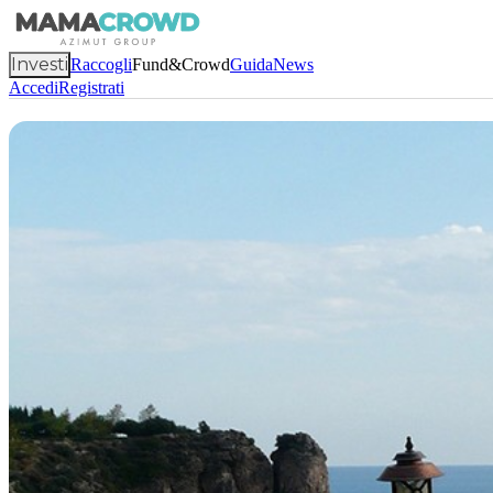
Investi
Raccogli
Fund&Crowd
Guida
News
Accedi
Registrati