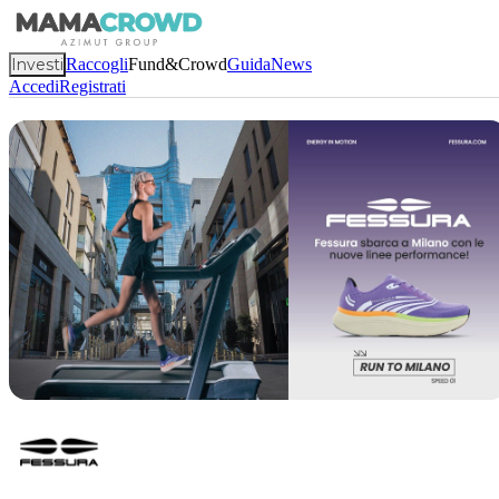
Investi
Raccogli
Fund&Crowd
Guida
News
Accedi
Registrati