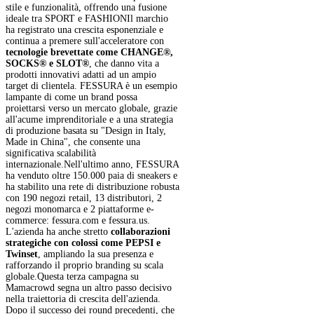
stile e funzionalità, offrendo una fusione
ideale tra SPORT e FASHIONIl marchio
ha registrato una crescita esponenziale e
continua a premere sull'acceleratore con
tecnologie brevettate come CHANGE®,
SOCKS® e SLOT®
, che danno vita a
prodotti innovativi adatti ad un ampio
target di clientela. FESSURA è un esempio
lampante di come un brand possa
proiettarsi verso un mercato globale, grazie
all'acume imprenditoriale e a una strategia
di produzione basata su "Design in Italy,
Made in China", che consente una
significativa scalabilità
internazionale.Nell'ultimo anno, FESSURA
ha venduto oltre 150.000 paia di sneakers e
ha stabilito una rete di distribuzione robusta
con 190 negozi retail, 13 distributori, 2
negozi monomarca e 2 piattaforme e-
commerce: fessura.com e fessura.us.
L'azienda ha anche stretto
collaborazioni
strategiche con colossi come PEPSI e
Twinset
, ampliando la sua presenza e
rafforzando il proprio branding su scala
globale.Questa terza campagna su
Mamacrowd segna un altro passo decisivo
nella traiettoria di crescita dell'azienda.
Dopo il successo dei round precedenti, che