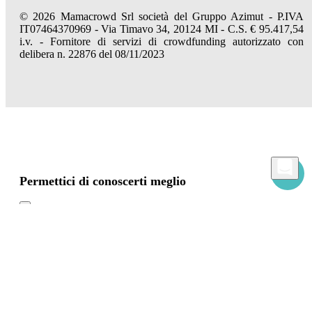
© 2026 Mamacrowd Srl società del Gruppo Azimut - P.IVA
IT07464370969 - Via Timavo 34, 20124 MI - C.S. € 95.417,54
i.v. - Fornitore di servizi di crowdfunding autorizzato con
delibera n. 22876 del 08/11/2023
Permettici di conoscerti meglio
Mamacrowd e partner operano globalmente e possono, previa acquisizione del tuo
consenso attraverso i comandi "Accetta tutto", "Accetta solo i necessari" o "Imposta
preferenze", utilizzare cookie per fini statistici, pubblicitari e anche di profilazione,
propri o di terzi, per modulare la fornitura del servizio in modo personalizzato e in
linea con le tue preferenze.
In caso di rifiuto utilizzeremo solo i cookie necessari. Per maggiori informazioni, leggi