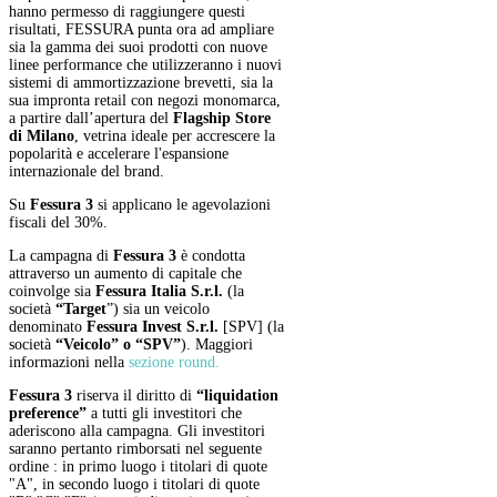
hanno permesso di raggiungere questi
risultati, FESSURA punta ora ad ampliare
sia la gamma dei suoi prodotti con nuove
linee performance che utilizzeranno i nuovi
sistemi di ammortizzazione brevetti, sia la
sua impronta retail con negozi monomarca,
a partire dall’apertura del
Flagship Store
di Milano
, vetrina ideale per accrescere la
popolarità e accelerare l'espansione
internazionale del brand.
Su
Fessura 3
si applicano le agevolazioni
fiscali del 30%.
La campagna di
Fessura 3
è condotta
attraverso un aumento di capitale che
coinvolge sia
Fessura Italia S.r.l.
(la
società
“Target
”) sia un veicolo
denominato
Fessura Invest S.r.l.
[SPV] (la
società
“Veicolo” o “SPV”
). Maggiori
informazioni nella
sezione round
.
Fessura 3
riserva il diritto di
“liquidation
preference”
a tutti gli investitori che
aderiscono alla campagna. Gli investitori
saranno pertanto rimborsati nel seguente
ordine : in primo luogo i titolari di quote
"A", in secondo luogo i titolari di quote