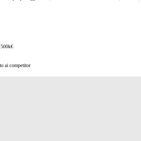
a 500k€
tto ai competitor