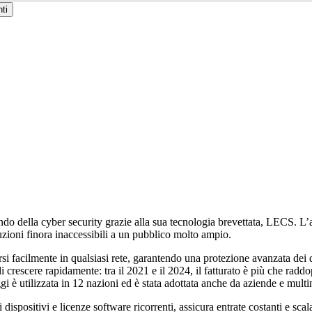
ti
o della cyber security grazie alla sua tecnologia brevettata, LECS. L’az
oluzioni finora inaccessibili a un pubblico molto ampio.
i facilmente in qualsiasi rete, garantendo una protezione avanzata dei dat
 crescere rapidamente: tra il 2021 e il 2024, il fatturato è più che ra
i è utilizzata in 12 nazioni ed è stata adottata anche da aziende e multina
ispositivi e licenze software ricorrenti, assicura entrate costanti e sca