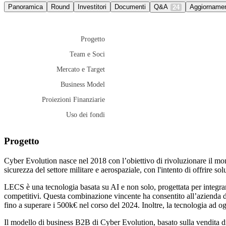
Panoramica
Round
Investitori
Documenti
Q&A
Aggiornamen
24
Progetto
Team e Soci
Mercato e Target
Business Model
Proiezioni Finanziarie
Uso dei fondi
Progetto
Cyber Evolution nasce nel 2018 con l’obiettivo di rivoluzionare il mond
sicurezza del settore militare e aerospaziale, con l'intento di offrire s
LECS è una tecnologia basata su AI e non solo, progettata per integrars
competitivi. Questa combinazione vincente ha consentito all’azienda di
fino a superare i 500k€ nel corso del 2024. Inoltre, la tecnologia ad ogg
Il modello di business B2B di Cyber Evolution, basato sulla vendita di d