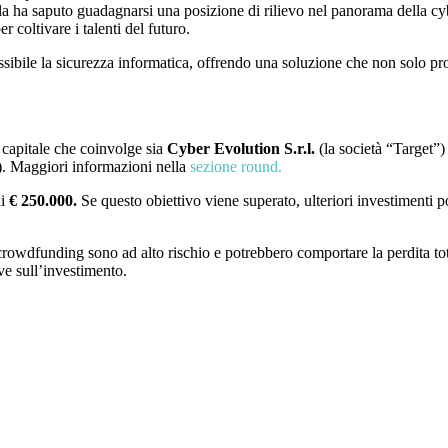
nda ha saputo guadagnarsi una posizione di rilievo nel panorama della c
r coltivare i talenti del futuro.
sibile la sicurezza informatica, offrendo una soluzione che non solo pro
capitale che coinvolge sia
Cyber Evolution S.r.l.
(la società “Target”)
. Maggiori informazioni nella
sezione round.
i
€ 250.000.
Se questo obiettivo viene superato, ulteriori investimenti p
owdfunding sono ad alto rischio e potrebbero comportare la perdita total
ve sull’investimento.