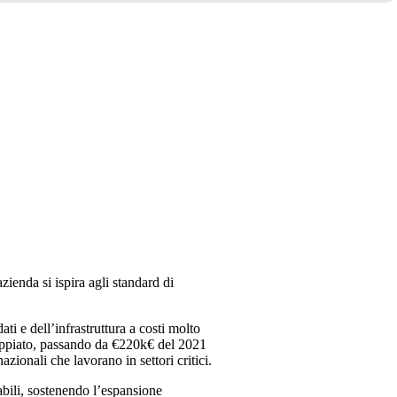
ienda si ispira agli standard di
i e dell’infrastruttura a costi molto
ddoppiato, passando da €220k€ del 2021
zionali che lavorano in settori critici.
labili, sostenendo l’espansione