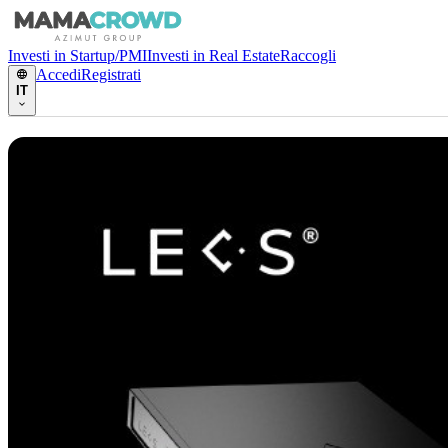
Investi in Startup/PMI
Investi in Real Estate
Raccogli
Accedi
Registrati
IT