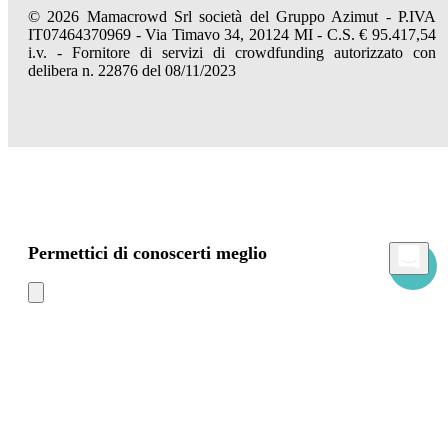
© 2026 Mamacrowd Srl società del Gruppo Azimut - P.IVA
IT07464370969 - Via Timavo 34, 20124 MI - C.S. € 95.417,54
i.v. - Fornitore di servizi di crowdfunding autorizzato con
delibera n. 22876 del 08/11/2023
Permettici di conoscerti meglio
Mamacrowd e partner operano globalmente e possono, previa acquisizione del tuo
consenso attraverso i comandi "Accetta tutto", "Accetta solo i necessari" o "Imposta
preferenze", utilizzare cookie per fini statistici, pubblicitari e anche di profilazione,
propri o di terzi, per modulare la fornitura del servizio in modo personalizzato e in
linea con le tue preferenze.
In caso di rifiuto utilizzeremo solo i cookie necessari. Per maggiori informazioni, leggi