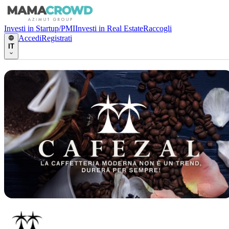
Investi in Startup/PMI
Investi in Real Estate
Raccogli
Accedi
Registrati
IT