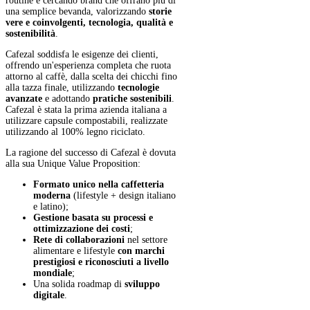
routine e cercando brand che offrano più di
una semplice bevanda, valorizzando
storie
vere e coinvolgenti, tecnologia, qualità e
sostenibilità
.
Cafezal soddisfa le esigenze dei clienti,
offrendo un'esperienza completa che ruota
attorno al caffè, dalla scelta dei chicchi fino
alla tazza finale, utilizzando
tecnologie
avanzate
e adottando
pratiche sostenibili
.
Cafezal è stata la prima azienda italiana a
utilizzare capsule compostabili, realizzate
utilizzando al 100% legno riciclato.
La ragione del successo di Cafezal è dovuta
alla sua Unique Value Proposition:
Formato unico nella caffetteria
moderna
(lifestyle + design italiano
e latino);
Gestione basata su processi e
ottimizzazione dei costi
;
Rete di collaborazioni
nel settore
alimentare e lifestyle
con marchi
prestigiosi e riconosciuti a livello
mondiale
;
Una solida roadmap di
sviluppo
digitale
.