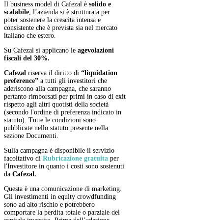
Il business model di Cafezal è
solido e
scalabile
, l’azienda si è strutturata per
poter sostenere la crescita intensa e
consistente che è prevista sia nel mercato
italiano che estero.
Su Cafezal si applicano le
agevolazioni
fiscali del 30%.
Cafezal
riserva il diritto di
“liquidation
preference”
a tutti gli investitori che
aderiscono alla campagna, che saranno
pertanto rimborsati per primi in caso di exit
rispetto agli altri quotisti della società
(secondo l'ordine di preferenza indicato in
statuto). Tutte le condizioni sono
pubblicate nello statuto presente nella
sezione Documenti.
Sulla campagna è disponibile il servizio
facoltativo di
Rubricazione
gratuita
per
l'Investitore in quanto i costi sono sostenuti
da
Cafezal.
Questa è una comunicazione di marketing.
Gli investimenti in equity crowdfunding
sono ad alto rischio e potrebbero
comportare la perdita totale o parziale del