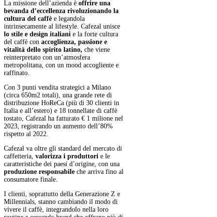
La missione dell’azienda è
offrire una
bevanda d’eccellenza rivoluzionando la
cultura del caffè
e legandola
intrinsecamente al lifestyle. Cafezal unisce
lo stile e design italiani
e la forte cultura
del caffè con
accoglienza, passione e
vitalità dello spirito latino,
che viene
reinterpretato con un’atmosfera
metropolitana, con un mood accogliente e
raffinato.
Con 3 punti vendita strategici a Milano
(circa 650m2 totali), una grande rete di
distribuzione HoReCa (più di 30 clienti in
Italia e all’estero) e 18 tonnellate di caffè
tostato, Cafezal ha fatturato € 1 milione nel
2023, registrando un aumento dell’80%
rispetto al 2022.
Cafezal va oltre gli standard del mercato di
caffetteria,
valorizza i produttori
e le
caratteristiche dei paesi d’origine, con una
produzione responsabile
che arriva fino al
consumatore finale.
I clienti, soprattutto della Generazione Z e
Millennials, stanno cambiando il modo di
vivere il caffè, integrandolo nella loro