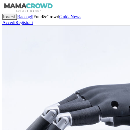
Investi
Raccogli
Fund&Crowd
Guida
News
Accedi
Registrati