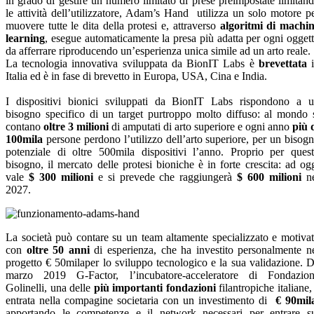
in grado di gestire un numero limitato di prese preimpostate limitan
le attività dell’utilizzatore, Adam’s Hand utilizza un solo motore p
muovere tutte le dita della protesi e, attraverso
algoritmi di machi
learning
, esegue automaticamente la presa più adatta per ogni ogget
da afferrare riproducendo un’esperienza unica simile ad un arto reale
La tecnologia innovativa sviluppata da BionIT Labs è
brevettata
Italia ed è in fase di brevetto in Europa, USA, Cina e India.
I dispositivi bionici sviluppati da BionIT Labs rispondono a 
bisogno specifico di un target purtroppo molto diffuso: al mondo 
contano
oltre 3 milioni
di amputati di arto superiore e ogni anno
più 
100mila
persone perdono l’utilizzo dell’arto superiore, per un bisog
potenziale di oltre 500mila dispositivi l’anno. Proprio per ques
bisogno, il mercato delle protesi bioniche è in forte crescita: ad og
vale
$ 300 milioni
e si prevede che raggiungerà
$ 600 milioni
ne
2027.
La società può contare su un team altamente specializzato e motiva
con
oltre 50 anni
di esperienza, che ha investito personalmente n
progetto € 50milaper lo sviluppo tecnologico e la sua validazione. 
marzo 2019 G-Factor, l’incubatore-acceleratore di Fondazio
Golinelli, una delle
più importanti fondazioni
filantropiche italiane,
entrata nella compagine societaria con un investimento di
€ 90mil
apportando le competenze e il network necessari per entrare s