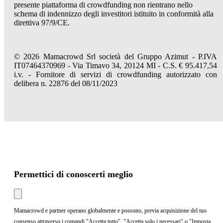
presente piattaforma di crowdfunding non rientrano nello
schema di indennizzo degli investitori istituito in conformità alla
direttiva 97/9/CE.
© 2026 Mamacrowd Srl società del Gruppo Azimut - P.IVA
IT07464370969 - Via Timavo 34, 20124 MI - C.S. € 95.417,54
i.v. - Fornitore di servizi di crowdfunding autorizzato con
delibera n. 22876 del 08/11/2023
Permettici di conoscerti meglio
Mamacrowd e partner operano globalmente e possono, previa acquisizione del tuo
consenso attraverso i comandi "Accetta tutto", "Accetta solo i necessari" o "Imposta