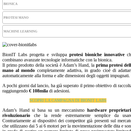
BIONICA
PROTESI MANO
MACHINE LEARNING
BionIT Labs progetta e sviluppa
protesi bioniche innovative
ch
combinano avanzate tecnologie informatiche con la bionica.
Il primo prodotto della società è Adam’s Hand, la
prima protesi del
mano al mondo
completamente adattiva, in grado cioè di adattar
automaticamente alla forma e alle dimensioni degli oggetti impugnati.
A pochi giorni dal lancio, ha già superato il primo obiettivo di raccolt
raggiungendo
€ 108mila
di adesioni.
SCOPRI LA CAMPAGNA DI BIONIT LABS
Adam’s Hand si basa su un meccanismo
hardware proprietar
rivoluzionario
che la rende estremamente semplice da usare
Contrariamente ai dispositivi dei competitor già presenti sul mercat
che utilizzano dai 5 ai 6 motori per la movimentazione delle dita e so