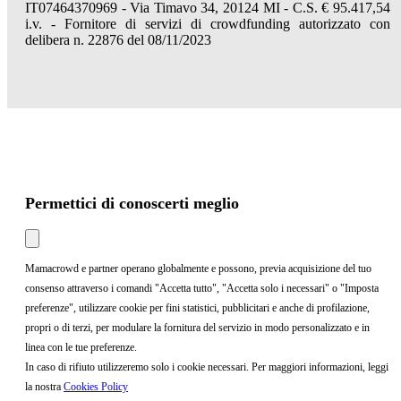
IT07464370969 - Via Timavo 34, 20124 MI - C.S. € 95.417,54
i.v. - Fornitore di servizi di crowdfunding autorizzato con
delibera n. 22876 del 08/11/2023
Permettici di conoscerti meglio
Mamacrowd e partner operano globalmente e possono, previa acquisizione del tuo
consenso attraverso i comandi "Accetta tutto", "Accetta solo i necessari" o "Imposta
preferenze", utilizzare cookie per fini statistici, pubblicitari e anche di profilazione,
propri o di terzi, per modulare la fornitura del servizio in modo personalizzato e in
linea con le tue preferenze.
In caso di rifiuto utilizzeremo solo i cookie necessari. Per maggiori informazioni, leggi
la nostra
Cookies Policy