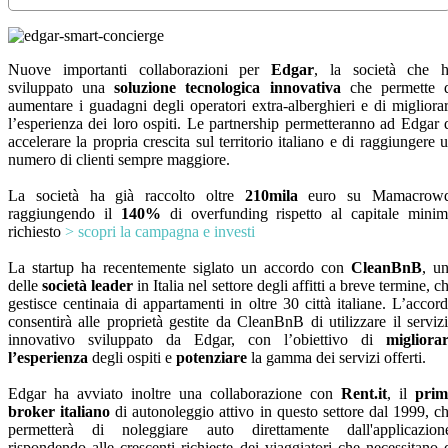
Nuove importanti collaborazioni per
Edgar
, la società che 
sviluppato una
soluzione tecnologica innovativa
che permette 
aumentare i guadagni degli operatori extra-alberghieri e di migliora
l’esperienza dei loro ospiti. Le partnership permetteranno ad Edgar 
accelerare la propria crescita sul territorio italiano e di raggiungere 
numero di clienti sempre maggiore.
La società ha già raccolto oltre
210mila
euro su Mamacrowd
raggiungendo il
140%
di overfunding rispetto al capitale mini
richiesto
> scopri la campagna e investi
La startup ha recentemente siglato un accordo con
CleanBnB
, u
delle
società leader
in Italia nel settore degli affitti a breve termine, c
gestisce centinaia di appartamenti in oltre 30 città italiane. L’accor
consentirà alle proprietà gestite da CleanBnB di utilizzare il serviz
innovativo sviluppato da Edgar, con l’obiettivo di
migliora
l’esperienza
degli ospiti e
potenziare
la gamma dei servizi offerti.
Edgar ha avviato inoltre una collaborazione con
Rent.it
, il
prim
broker italiano
di autonoleggio attivo in questo settore dal 1999,
c
permetterà di noleggiare auto direttamente dall'applicazion
rispondendo alle crescenti richieste dei viaggiatori che necessitano 