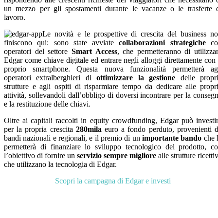
un mezzo per gli spostamenti durante le vacanze o le trasferte 
lavoro.
Le novità e le prospettive di crescita del business n
finiscono qui: sono state avviate
collaborazioni strategiche
co
operatori del settore
Smart Access
, che permetteranno di utilizza
Edgar come chiave digitale ed entrare negli alloggi direttamente con 
proprio smartphone. Questa nuova funzionalità permetterà ag
operatori extralberghieri di
ottimizzare la gestione
delle propr
strutture e agli ospiti di risparmiare tempo da dedicare alle propr
attività, sollevandoli dall’obbligo di doversi incontrare per la conseg
e la restituzione delle chiavi.
Oltre ai capitali raccolti in equity crowdfunding, Edgar può investi
per la propria crescita
280mila
euro a fondo perduto, provenienti 
bandi nazionali e regionali, e il premio di un
importante bando
che 
permetterà di finanziare lo sviluppo tecnologico del prodotto, c
l’obiettivo di fornire un
servizio sempre migliore
alle strutture ricetti
che utilizzano la tecnologia di Edgar.
Scopri la campagna di Edgar e investi