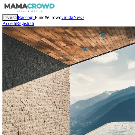
Investi
Raccogli
Fund&Crowd
Guida
News
Accedi
Registrati