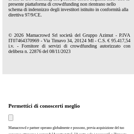
presente piattaforma di crowdfunding non rientrano nello
schema di indennizzo degli investitori istituito in conformità alla
direttiva 97/9/CE.
© 2026 Mamacrowd Srl società del Gruppo Azimut - P.IVA
IT07464370969 - Via Timavo 34, 20124 MI - C.S. € 95.417,54
i.v. - Fornitore di servizi di crowdfunding autorizzato con
delibera n. 22876 del 08/11/2023
Permettici di conoscerti meglio
Mamacrowd e partner operano globalmente e possono, previa acquisizione del tuo