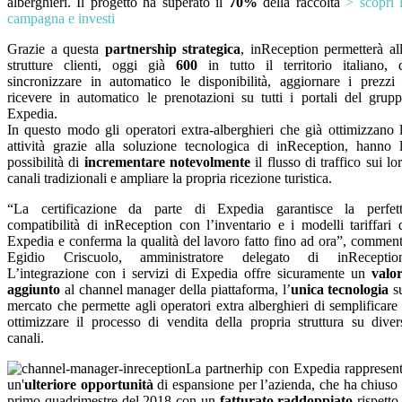
alberghieri. Il progetto ha superato il
70%
della raccolta
> scopri 
campagna e investi
Grazie a questa
partnership strategica
, inReception permetterà al
strutture clienti, oggi già
600
in tutto il territorio italiano, 
sincronizzare in automatico le disponibilità, aggiornare i prezzi
ricevere in automatico le prenotazioni su tutti i portali del grup
Expedia.
In questo modo gli operatori extra-alberghieri che già ottimizzano 
attività grazie alla soluzione tecnologica di inReception, hanno 
possibilità di
incrementare notevolmente
il flusso di traffico sui lo
canali tradizionali e ampliare la propria ricezione turistica.
“La certificazione da parte di Expedia garantisce la perfet
compatibilità di inReception con l’inventario e i modelli tariffari 
Expedia e conferma la qualità del lavoro fatto fino ad ora”, commen
Egidio Criscuolo, amministratore delegato di inReceptio
L’integrazione con i servizi di Expedia offre sicuramente un
valo
aggiunto
al channel manager della piattaforma, l’
unica tecnologia
s
mercato che permette agli operatori extra alberghieri di semplificare
ottimizzare il processo di vendita della propria struttura su diver
canali.
La partnerhip con Expedia rappresen
un'
ulteriore opportunità
di espansione per l’azienda, che ha chiuso 
primo quadrimestre del 2018 con un
fatturato raddoppiato
rispetto