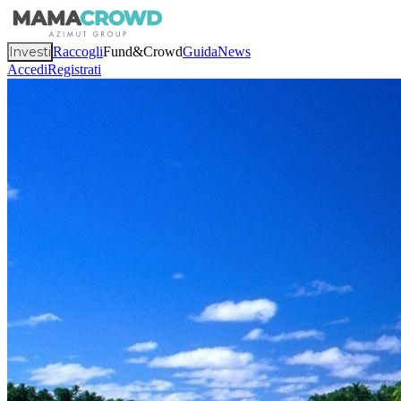
Investi
Raccogli
Fund&Crowd
Guida
News
Accedi
Registrati