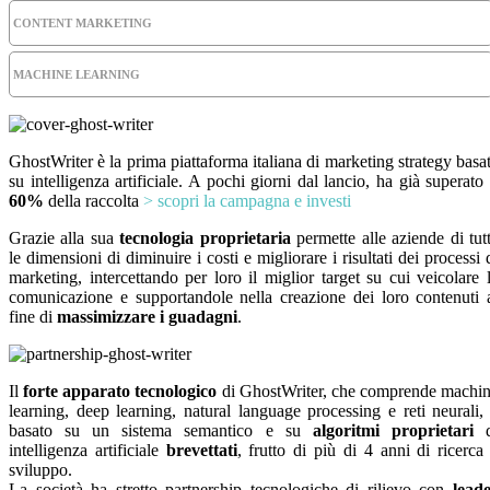
CONTENT MARKETING
MACHINE LEARNING
GhostWriter è la prima piattaforma italiana di marketing strategy basa
su intelligenza artificiale. A pochi giorni dal lancio, ha già superato 
60%
della raccolta
> scopri la campagna e investi
Grazie alla sua
tecnologia proprietaria
permette alle aziende di tut
le dimensioni di diminuire i costi e migliorare i risultati dei processi 
marketing, intercettando per loro il miglior target su cui veicolare 
comunicazione e supportandole nella creazione dei loro contenuti 
fine di
massimizzare i guadagni
.
Il
forte apparato tecnologico
di GhostWriter, che comprende machi
learning, deep learning, natural language processing e reti neurali,
basato su un sistema semantico e su
algoritmi proprietari
d
intelligenza artificiale
brevettati
, frutto di più di 4 anni di ricerca
sviluppo.
La società ha stretto partnership tecnologiche di rilievo con
leade