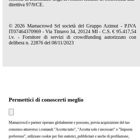
direttiva 97/9/CE.
© 2026 Mamacrowd Srl società del Gruppo Azimut - P.IVA
IT07464370969 - Via Timavo 34, 20124 MI - C.S. € 95.417,54
i.v. - Fornitore di servizi di crowdfunding autorizzato con
delibera n. 22876 del 08/11/2023
Permettici di conoscerti meglio
Mamacrowd e partner operano globalmente e possono, previa acquisizione del tuo
consenso attraverso i comandi "Accetta tutto", "Accetta solo i necessari" o "Imposta
preferenze", utilizzare cookie per fini statistici, pubblicitari e anche di profilazione,