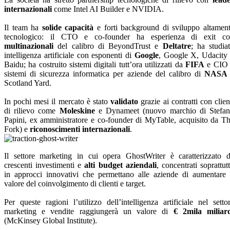
internazionali
come Intel AI Builder e NVIDIA.
Il team ha
solide capacità
e forti background di sviluppo altamen
tecnologico: il CTO e co-founder ha esperienza di exit c
multinazionali
del calibro di BeyondTrust e
Deltatre
; ha studia
intelligenza artificiale con esponenti di
Google
, Google X, Udacity
Baidu; ha costruito sistemi digitali tutt’ora utilizzati da
FIFA
e CIO 
sistemi di sicurezza informatica per aziende del calibro di
NAS
Scotland Yard.
In pochi mesi il mercato è stato
validato
grazie ai contratti con clien
di rilievo come
Moleskine
e Dynameet (nuovo marchio di Stefa
Papini, ex amministratore e co-founder di MyTable, acquisito da T
Fork) e
riconoscimenti internazionali
.
Il settore marketing in cui opera GhostWriter è caratterizzato 
crescenti investimenti e
alti budget aziendali
, concentrati soprattut
in approcci innovativi che permettano alle aziende di aumentare 
valore del coinvolgimento di clienti e target.
Per queste ragioni l’utilizzo dell’intelligenza artificiale nel setto
marketing e vendite raggiungerà un valore di
€ 2mila miliar
(McKinsey Global Institute).