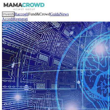
Investi
Raccogli
Fund&Crowd
Guida
News
Accedi
Registrati