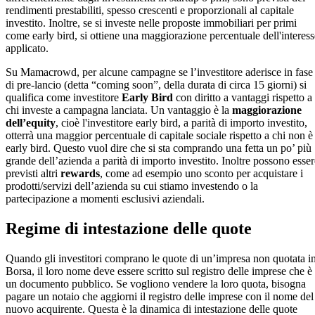
rendimenti prestabiliti, spesso crescenti e proporzionali al capitale
investito. Inoltre, se si investe nelle proposte immobiliari per primi
come early bird, si ottiene una maggiorazione percentuale dell'interess
applicato.
Su Mamacrowd, per alcune campagne se l’investitore aderisce in fase
di pre-lancio (detta “coming soon”, della durata di circa 15 giorni) si
qualifica come investitore
Early Bird
con diritto a vantaggi rispetto a
chi investe a campagna lanciata. Un vantaggio è la
maggiorazione
dell’equity
, cioè l'investitore early bird, a parità di importo investito,
otterrà una maggior percentuale di capitale sociale rispetto a chi non è
early bird. Questo vuol dire che si sta comprando una fetta un po’ più
grande dell’azienda a parità di importo investito. Inoltre possono esser
previsti altri
rewards
, come ad esempio uno sconto per acquistare i
prodotti/servizi dell’azienda su cui stiamo investendo o la
partecipazione a momenti esclusivi aziendali.
Regime di intestazione delle quote
Quando gli investitori comprano le quote di un’impresa non quotata i
Borsa, il loro nome deve essere scritto sul registro delle imprese che è
un documento pubblico. Se vogliono vendere la loro quota, bisogna
pagare un notaio che aggiorni il registro delle imprese con il nome del
nuovo acquirente. Questa è la dinamica di intestazione delle quote