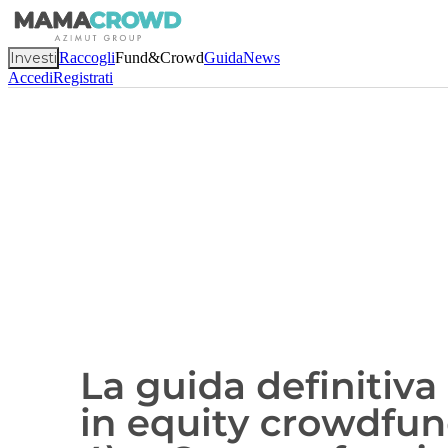
Investi
Raccogli
Fund&Crowd
Guida
News
Accedi
Registrati