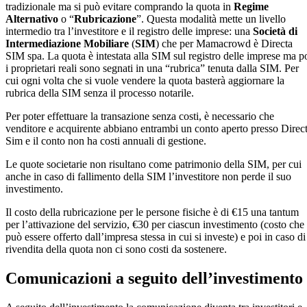
tradizionale ma si può evitare comprando la quota in
Regime
Alternativo
o “
Rubricazione
”. Questa modalità mette un livello
intermedio tra l’investitore e il registro delle imprese: una
Società di
Intermediazione Mobiliare
(
SIM
) che per Mamacrowd è Directa
SIM spa. La quota è intestata alla SIM sul registro delle imprese ma p
i proprietari reali sono segnati in una “rubrica” tenuta dalla SIM. Per
cui ogni volta che si vuole vendere la quota basterà aggiornare la
rubrica della SIM senza il processo notarile.
Per poter effettuare la transazione senza costi, è necessario che
venditore e acquirente abbiano entrambi un conto aperto presso Direc
Sim e il conto non ha costi annuali di gestione.
Le quote societarie non risultano come patrimonio della SIM, per cui
anche in caso di fallimento della SIM l’investitore non perde il suo
investimento.
Il costo della rubricazione per le persone fisiche è di €15 una tantum
per l’attivazione del servizio, €30 per ciascun investimento (costo che
può essere offerto dall’impresa stessa in cui si investe) e poi in caso di
rivendita della quota non ci sono costi da sostenere.
Comunicazioni a seguito dell’investimento