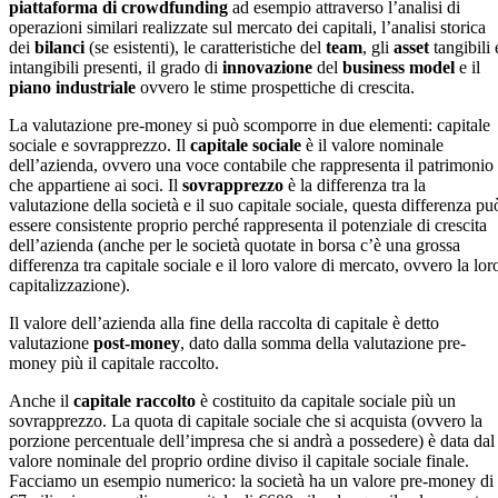
piattaforma di crowdfunding
ad esempio attraverso l’analisi di
operazioni similari realizzate sul mercato dei capitali, l’analisi storica
dei
bilanci
(se esistenti), le caratteristiche del
team
, gli
asset
tangibili 
intangibili presenti, il grado di
innovazione
del
business model
e il
piano industriale
ovvero le stime prospettiche di crescita.
La valutazione pre-money si può scomporre in due elementi: capitale
sociale e sovrapprezzo. Il
capitale sociale
è il valore nominale
dell’azienda, ovvero una voce contabile che rappresenta il patrimonio
che appartiene ai soci. Il
sovrapprezzo
è la differenza tra la
valutazione della società e il suo capitale sociale, questa differenza pu
essere consistente proprio perché rappresenta il potenziale di crescita
dell’azienda (anche per le società quotate in borsa c’è una grossa
differenza tra capitale sociale e il loro valore di mercato, ovvero la lor
capitalizzazione).
Il valore dell’azienda alla fine della raccolta di capitale è detto
valutazione
post-money
, dato dalla somma della valutazione pre-
money più il capitale raccolto.
Anche il
capitale raccolto
è costituito da capitale sociale più un
sovrapprezzo. La quota di capitale sociale che si acquista (ovvero la
porzione percentuale dell’impresa che si andrà a possedere) è data dal
valore nominale del proprio ordine diviso il capitale sociale finale.
Facciamo un esempio numerico: la società ha un valore pre-money di