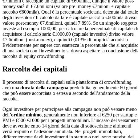
€7milioni e raccoglie un capitale di €600mila, dunque il valore post-
money sarà di €7.6milioni (valore pre -money €7miloni + capitale
raccolto €600mila). Qual è la percentuale societaria detenuta dal totale
degli investitori? Il calcolo da fare è capitale raccolto €600mila diviso
valore post-money €7.6milioni, quindi 7,89%. Se un singolo soggetto
investe ad esempio 1000,00, per calcolare la percentuale di capitale c
acquisisce il calcolo sarà: €1000,00 (capitale investito) diviso valore
€7.6milioni (post-money), e quindi 0,013% di proprietà acquisita.
Evidentemente per sapere con esattezza la percentuale che si acquisis
di una società con l'investimento si dovrà aspettare la conclusione dell
raccolta di equity crowdfunding.
Raccolta dei capitali
Il processo di raccolta di capitali sulla piattaforma di crowdfunding
avrà una
durata della campagna
predefinita, generalmente 60 giorni
che può essere accorciata o estesa a secondo dell’andamento della
raccolta.
Ogni investitore per partecipare alla campagna non può versare meno
dell’
ordine minimo
, generalmente non inferiore ai €250 per startup e
PMI e €500-€1000 per i progetti immobiliari. L’incasso del versamen
deve avvenire entro 14 giorni dalla data di sottoscrizione altrimenti
verrà respinto e l’adesione annullata. Nei progetti immobiliari,
differentemente dagli investimenti in startup o pmi, sono previsti dei