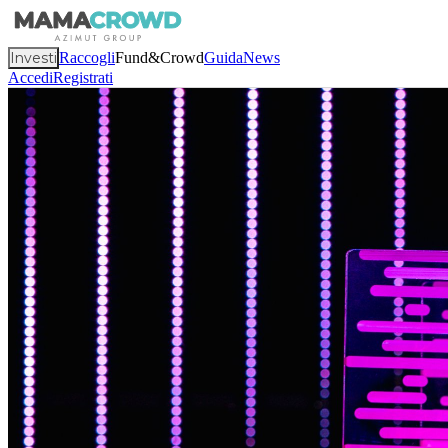
Investi
Raccogli
Fund&Crowd
Guida
News
Accedi
Registrati