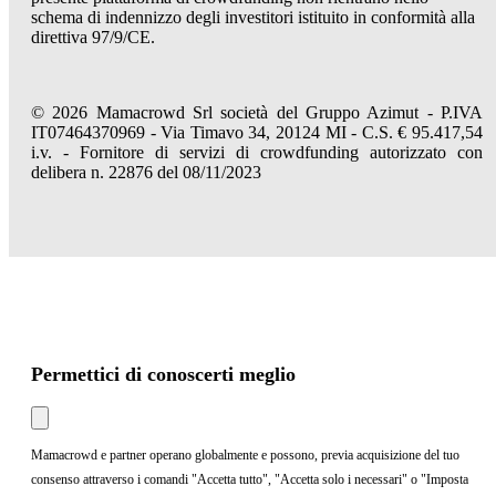
schema di indennizzo degli investitori istituito in conformità alla
direttiva 97/9/CE.
© 2026 Mamacrowd Srl società del Gruppo Azimut - P.IVA
IT07464370969 - Via Timavo 34, 20124 MI - C.S. € 95.417,54
i.v. - Fornitore di servizi di crowdfunding autorizzato con
delibera n. 22876 del 08/11/2023
Permettici di conoscerti meglio
Mamacrowd e partner operano globalmente e possono, previa acquisizione del tuo
consenso attraverso i comandi "Accetta tutto", "Accetta solo i necessari" o "Imposta