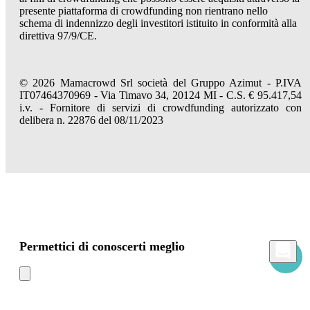
presente piattaforma di crowdfunding non rientrano nello
schema di indennizzo degli investitori istituito in conformità alla
direttiva 97/9/CE.
© 2026 Mamacrowd Srl società del Gruppo Azimut - P.IVA
IT07464370969 - Via Timavo 34, 20124 MI - C.S. € 95.417,54
i.v. - Fornitore di servizi di crowdfunding autorizzato con
delibera n. 22876 del 08/11/2023
Permettici di conoscerti meglio
Mamacrowd e partner operano globalmente e possono, previa acquisizione del tuo