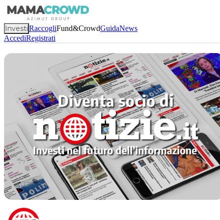
Investi
Raccogli
Fund&Crowd
Guida
News
Accedi
Registrati