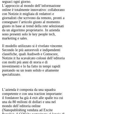
seguaci ogni giorno.
L’approccio al mondo dell’informazione
online è totalmente innovativo: collaborano
con Notizie.it migliaia di redattori e
giornalisti che scrivono da remoto, pronti a
consegnare l’articolo giusto al momento
giusto in base ai trend della rete selezionati
da un algoritmo proprietario. In azienda
sono presenti solo le key people tech,
marketing e sales.
Il modello utilizzato si è rivelato vincente.
Secondo le più autorevoli e indipendenti
classifiche, quali Audiweb e Comscore,
Notizie.it ha scavalcato colossi dell’editoria
con molti più anni di storia e di
investimenti e lo ha fatto in tempi rapidi
puntando su un team solido e altamente
specializzato.
L’azienda è composta da una squadra
competente e con una traction importante:
il fondatore ha già 4 exit alle spalle tra cui
una da 80 milioni di dollari e una nel
mondo dell’editoria online
(Nanopublishing venduta ad Excite