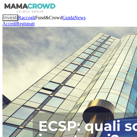
Investi
Raccogli
Fund&Crowd
Guida
News
Accedi
Registrati