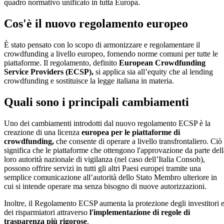
quadro normativo unificato in tutta Europa.
Cos'è il nuovo regolamento europeo
È stato pensato con lo scopo di armonizzare e regolamentare il
crowdfunding a livello europeo, fornendo norme comuni per tutte le
piattaforme. Il regolamento, definito
European Crowdfunding
Service Providers (ECSP),
si applica sia all’equity che al lending
crowdfunding e sostituisce la legge italiana in materia.
Quali sono i principali cambiamenti
Uno dei cambiamenti introdotti dal nuovo regolamento ECSP è la
creazione di una licenza
europea per le piattaforme di
crowdfunding,
che consente di operare a livello transfrontaliero. Ciò
significa che le piattaforme che ottengono l'approvazione da parte dell
loro autorità nazionale di vigilanza (nel caso dell’Italia Consob),
possono offrire servizi in tutti gli altri Paesi europei tramite una
semplice comunicazione all’autorità dello Stato Membro ulteriore in
cui si intende operare ma senza bisogno di nuove autorizzazioni.
Inoltre, il Regolamento ECSP aumenta la protezione degli investitori 
dei risparmiatori attraverso
l'implementazione di regole di
trasparenza più rigorose
.