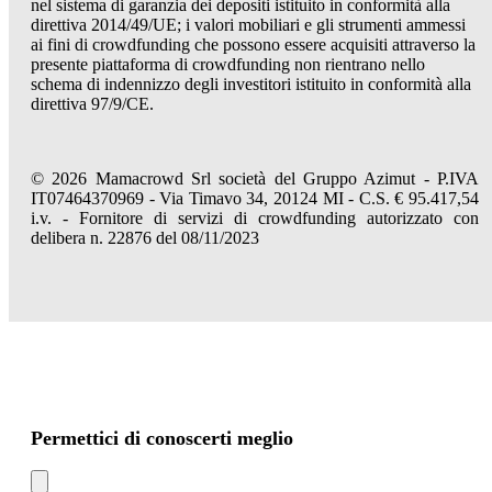
nel sistema di garanzia dei depositi istituito in conformità alla
direttiva 2014/49/UE; i valori mobiliari e gli strumenti ammessi
ai fini di crowdfunding che possono essere acquisiti attraverso la
presente piattaforma di crowdfunding non rientrano nello
schema di indennizzo degli investitori istituito in conformità alla
direttiva 97/9/CE.
© 2026 Mamacrowd Srl società del Gruppo Azimut - P.IVA
IT07464370969 - Via Timavo 34, 20124 MI - C.S. € 95.417,54
i.v. - Fornitore di servizi di crowdfunding autorizzato con
delibera n. 22876 del 08/11/2023
Permettici di conoscerti meglio