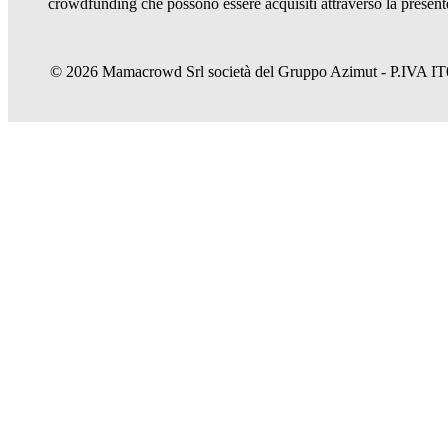
crowdfunding che possono essere acquisiti attraverso la presente
© 2026 Mamacrowd Srl società del Gruppo Azimut - P.IVA IT074
Permettici di conoscerti meglio
Mamacrowd e partner operano globalmente e possono, previa acquisizione
pubblicitari e anche di profilazione, propri o di terzi, per modulare la
In caso di rifiuto utilizzeremo solo i cookie necessari. Per maggiori in
Accetta tutto
Imposta preferenze