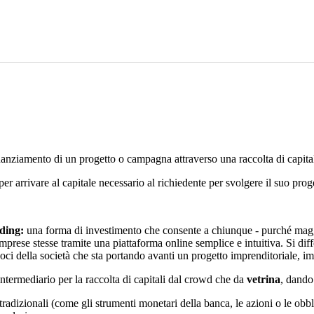
nanziamento di un progetto o campagna attraverso una raccolta di capitale
er arrivare al capitale necessario al richiedente per svolgere il suo prog
ding:
una forma di investimento che consente a chiunque - purché maggi
 imprese stesse tramite una piattaforma online semplice e intuitiva. Si d
ti soci della società che sta portando avanti un progetto imprenditoriale, 
termediario per la raccolta di capitali dal crowd che da
vetrina
, dando 
 tradizionali (come gli strumenti monetari della banca, le azioni o le obb