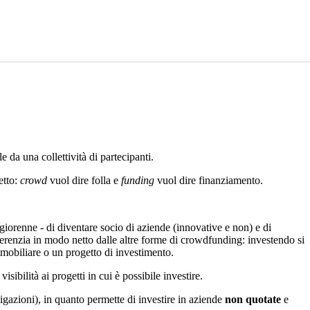
 da una collettività di partecipanti.
etto:
crowd
vuol dire folla e
funding
vuol dire finanziamento.
orenne - di diventare socio di aziende (innovative e non) e di
ifferenzia in modo netto dalle altre forme di crowdfunding: investendo si
immobiliare o un progetto di investimento.
visibilità ai progetti in cui è possibile investire.
ligazioni), in quanto permette di investire in aziende
non quotate
e