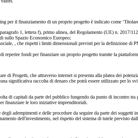
 valori.
ng per il finanziamento di un proprio progetto è indicato come ‘Titolare 
 paragrafo 1, lettera f), primo alinea, del Regolamento (UE) n. 2017/112
rdi sullo Spazio Economico Europeo;
ciale, , che rispetti i limiti dimensionali previsti per la definizione di 
 di reperire fondi per finanziare un proprio progetto tramite la piattafo
re di Progetti, che attraverso internet si presenta alla platea dei potenzi
 una significativa raccolta di denaro che potrà essere utilizzato per lo sv
olta di capitali da parte del pubblico fungendo da punto di incontro tra gl
er finanziare le loro iniziative imprenditoriali.
li adempimenti e delle procedure da seguire da parte dei soggetti interes
ento dell'investimento, nel rispetto del sistema di tutele previsto dalla 