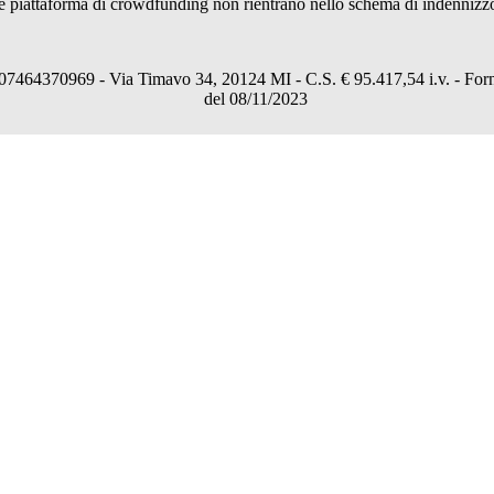
 piattaforma di crowdfunding non rientrano nello schema di indennizzo de
64370969 - Via Timavo 34, 20124 MI - C.S. € 95.417,54 i.v. - Fornito
del 08/11/2023
 del tuo consenso attraverso i comandi "Accetta tutto", "Accetta solo i necessar
 fornitura del servizio in modo personalizzato e in linea con le tue preferenze.
formazioni, leggi la nostra
Cookies Policy