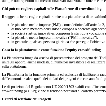
dunque non reperibili nei mercati finanziari tradizionali come le Borse
Chi può raccogliere capitali sulle Piattaforme di crowdfunding
Il soggetto che raccoglie capitali tramite una piattaforma di crowdfundi
le piccole e medie imprese (PMI), come definite dall’articolo 2,
di uno Stato membro dell’Unione europea o aderente agli acco
la società start-up innovativa, compresa la start-up a vocazione so
la piccola e media impresa innovativa (“PMI innovativa”);
in generale, qualsiasi persona giuridica che persegue l’obiettivo
Cosa fa la piattaforma e come funziona l'equity crowdfunding
La Piattaforma funge da
vetrina
di presentazione del progetto del Titola
unire gli apporti, anche modesti, di numerosi investitori e di realizzare
sulla piattaforma.
La Piattaforma ha la funzione primaria ed esclusiva di facilitare la racc
dell'economia reale e quelli dei titolari dei progetti che cercano fondi p
Le disposizioni del Regolamento UE 2020/1503 stabiliscono l'insieme deg
crowdfunding (o CSP)) e che si rendono necessari al corretto perfezionam
Criteri di selezione dei Progetti