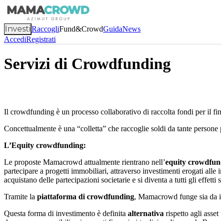
Investi
Raccogli
Fund&Crowd
Guida
News
Accedi
Registrati
Servizi di Crowdfunding
Il crowdfunding è un processo collaborativo di raccolta fondi per il fi
Concettualmente è una “colletta” che raccoglie soldi da tante persone p
L’Equity crowdfunding:
Le proposte Mamacrowd attualmente rientrano nell’
equity crowdfun
partecipare a progetti immobiliari, attraverso investimenti erogati alle
acquistano delle partecipazioni societarie e si diventa a tutti gli effet
Tramite la
piattaforma di crowdfunding
, Mamacrowd funge sia da in
Questa forma di investimento è definita
alternativa
rispetto agli asset