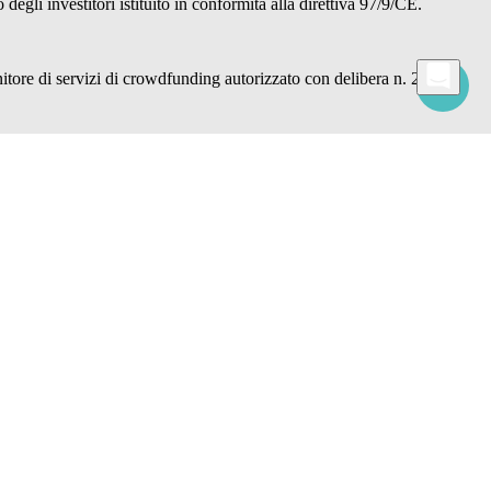
gli investitori istituito in conformità alla direttiva 97/9/CE.
re di servizi di crowdfunding autorizzato con delibera n. 22876
i" o "Imposta preferenze", utilizzare cookie per fini statistici,