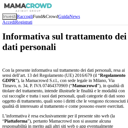
Investi
Raccogli
Fund&Crowd
Guida
News
Accedi
Registrati
Informativa sul trattamento dei
dati personali
Con la presente informativa sul trattamento dei dati personali, resa ai
sensi dell’art. 13 del Regolamento (UE) 2016/679 (il “
Regolamento
GDPR
”), la Mamacrowd S.r.l., con sede legale in Milano, Via
Timavo, n. 34, P. IVA 07464370969 (“
Mamacrowd
”), in qualità di
titolare del trattamento, intende illustrarle le finalità e le modalità con
cui raccoglie e tratta i suoi dati personali, quali categorie di dati sono
oggetto di trattamento, quali sono i diritti che le vengono riconosciuti 
qualità di interessato al trattamento e come possono essere esercitati.
L’informativa è resa esclusivamente per il presente sito web (la
“
Piattaforma
”), pertanto Mamacrowd non si assume alcuna
responsabilità in merito agli altri siti web o app eventualmente