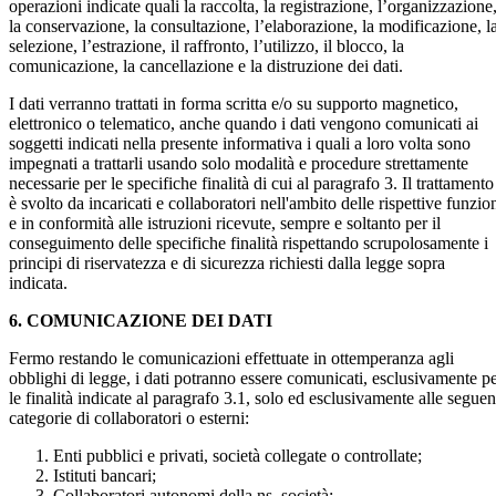
operazioni indicate quali la raccolta, la registrazione, l’organizzazione
la conservazione, la consultazione, l’elaborazione, la modificazione, l
selezione, l’estrazione, il raffronto, l’utilizzo, il blocco, la
comunicazione, la cancellazione e la distruzione dei dati.
I dati verranno trattati in forma scritta e/o su supporto magnetico,
elettronico o telematico, anche quando i dati vengono comunicati ai
soggetti indicati nella presente informativa i quali a loro volta sono
impegnati a trattarli usando solo modalità e procedure strettamente
necessarie per le specifiche finalità di cui al paragrafo 3. Il trattamento
è svolto da incaricati e collaboratori nell'ambito delle rispettive funzio
e in conformità alle istruzioni ricevute, sempre e soltanto per il
conseguimento delle specifiche finalità rispettando scrupolosamente i
principi di riservatezza e di sicurezza richiesti dalla legge sopra
indicata.
6. COMUNICAZIONE DEI DATI
Fermo restando le comunicazioni effettuate in ottemperanza agli
obblighi di legge, i dati potranno essere comunicati, esclusivamente p
le finalità indicate al paragrafo 3.1, solo ed esclusivamente alle seguen
categorie di collaboratori o esterni:
Enti pubblici e privati, società collegate o controllate;
Istituti bancari;
Collaboratori autonomi della ns. società;