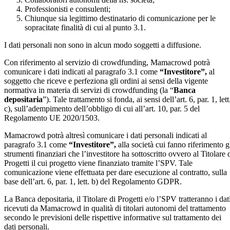
Professionisti e consulenti;
Chiunque sia legittimo destinatario di comunicazione per le
sopracitate finalità di cui al punto 3.1.
I dati personali non sono in alcun modo soggetti a diffusione.
Con riferimento al servizio di crowdfunding, Mamacrowd potrà
comunicare i dati indicati al paragrafo 3.1 come
“Investitore”,
al
soggetto che riceve e perfeziona gli ordini ai sensi della vigente
normativa in materia di servizi di crowdfunding (la “
Banca
depositaria
”). Tale trattamento si fonda, ai sensi dell’art. 6, par. 1, lett
c), sull’adempimento dell’obbligo di cui all’art. 10, par. 5 del
Regolamento UE 2020/1503.
Mamacrowd potrà altresì comunicare i dati personali indicati al
paragrafo 3.1 come
“Investitore”,
alla società cui fanno riferimento g
strumenti finanziari che l’investitore ha sottoscritto ovvero al Titolare 
Progetti il cui progetto viene finanziato tramite l’SPV. Tale
comunicazione viene effettuata per dare esecuzione al contratto, sulla
base dell’art. 6, par. 1, lett. b) del Regolamento GDPR.
La Banca depositaria, il Titolare di Progetti e/o l’SPV tratteranno i dat
ricevuti da Mamacrowd in qualità di titolari autonomi del trattamento
secondo le previsioni delle rispettive informative sul trattamento dei
dati personali.