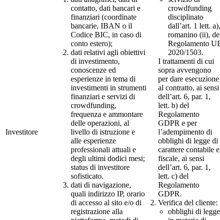
contatto, dati bancari e
crowdfunding
finanziari (coordinate
disciplinato
bancarie, IBAN o il
dall’art. 1 lett. a)
Codice BIC, in caso di
romanino (ii), de
conto estero);
Regolamento U
dati relativi agli obiettivi
2020/1503.
di investimento,
I trattamenti di cui
conoscenze ed
sopra avvengono
esperienze in tema di
per dare esecuzione
investimenti in strumenti
al contratto, ai sensi
finanziari e servizi di
dell’art. 6, par. 1,
crowdfunding,
lett. b) del
frequenza e ammontare
Regolamento
delle operazioni, al
GDPR e per
Investitore
livello di istruzione e
l’adempimento di
alle esperienze
obblighi di legge di
professionali attuali e
carattere contabile e
degli ultimi dodici mesi;
fiscale, ai sensi
status di investitore
dell’art. 6, par. 1,
sofisticato.
lett. c) del
dati di navigazione,
Regolamento
quali indirizzo IP, orario
GDPR.
di accesso al sito e/o di
Verifica del cliente:
registrazione alla
obblighi di legge