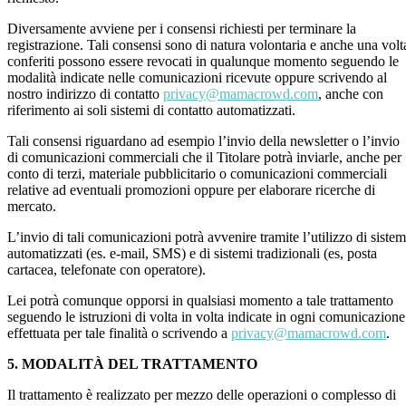
Diversamente avviene per i consensi richiesti per terminare la
registrazione. Tali consensi sono di natura volontaria e anche una volt
conferiti possono essere revocati in qualunque momento seguendo le
modalità indicate nelle comunicazioni ricevute oppure scrivendo al
nostro indirizzo di contatto
privacy@mamacrowd.com
, anche con
riferimento ai soli sistemi di contatto automatizzati.
Tali consensi riguardano ad esempio l’invio della newsletter o l’invio
di comunicazioni commerciali che il Titolare potrà inviarle, anche per
conto di terzi, materiale pubblicitario o comunicazioni commerciali
relative ad eventuali promozioni oppure per elaborare ricerche di
mercato.
L’invio di tali comunicazioni potrà avvenire tramite l’utilizzo di sistem
automatizzati (es. e-mail, SMS) e di sistemi tradizionali (es, posta
cartacea, telefonate con operatore).
Lei potrà comunque opporsi in qualsiasi momento a tale trattamento
seguendo le istruzioni di volta in volta indicate in ogni comunicazione
effettuata per tale finalità o scrivendo a
privacy@mamacrowd.com
.
5. MODALITÀ DEL TRATTAMENTO
Il trattamento è realizzato per mezzo delle operazioni o complesso di