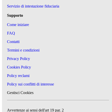
Servizio di intestazione fiduciaria
Supporto
Come iniziare
FAQ
Contatti
Termini e condizioni
Privacy Policy
Cookies Policy
Policy reclami
Policy sui conflitti di interesse
Gestisci Cookies
Avvertenze ai sensi dell'art 19 par. 2