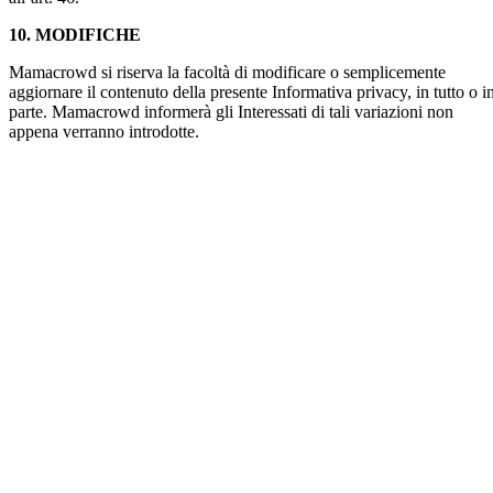
10. MODIFICHE
Mamacrowd si riserva la facoltà di modificare o semplicemente
aggiornare il contenuto della presente Informativa privacy, in tutto o i
parte. Mamacrowd informerà gli Interessati di tali variazioni non
appena verranno introdotte.