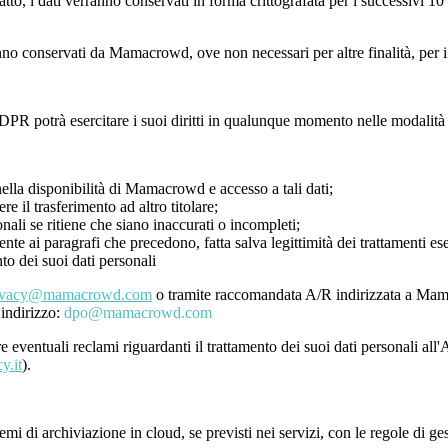
to, i dati verranno conservati in forma crittografata per i successivi 10
nno conservati da Mamacrowd, ove non necessari per altre finalità, per i 
PR potrà esercitare i suoi diritti in qualunque momento nelle modalità 
nella disponibilità di Mamacrowd e accesso a tali dati;
re il trasferimento ad altro titolare;
nali se ritiene che siano inaccurati o incompleti;
te ai paragrafi che precedono, fatta salva legittimità dei trattamenti 
nto dei suoi dati personali
ivacy@mamacrowd.com
o tramite raccomandata A/R indirizzata a Mama
 indirizzo:
dpo@mamacrowd.com
 eventuali reclami riguardanti il trattamento dei suoi dati personali all'A
y.it
).
stemi di archiviazione in cloud, se previsti nei servizi, con le regole di ge