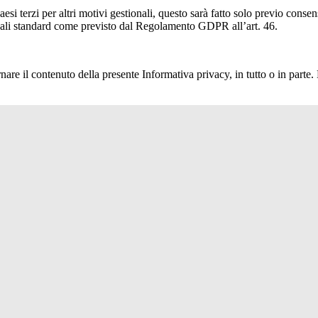
paesi terzi per altri motivi gestionali, questo sarà fatto solo previo cons
uali standard come previsto dal Regolamento GDPR all’art. 46.
re il contenuto della presente Informativa privacy, in tutto o in parte.