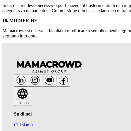
In caso si rendesse necessario per l’azienda il trasferimento di dati in 
adeguatezza da parte della Commissione o in base a clausole contratt
10. MODIFICHE
Mamacrowd si riserva la facoltà di modificare o semplicemente aggiorna
verranno introdotte.
Italiano
Su di noi
Chi siamo