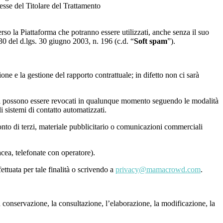
esse del Titolare del Trattamento
verso la Piattaforma che potranno essere utilizzati, anche senza il suo
130 del d.lgs. 30 giugno 2003, n. 196 (c.d. “
Soft spam
”).
ione e la gestione del rapporto contrattuale; in difetto non ci sarà
riti possono essere revocati in qualunque momento seguendo le modalità
i sistemi di contatto automatizzati.
onto di terzi, materiale pubblicitario o comunicazioni commerciali
acea, telefonate con operatore).
ttuata per tale finalità o scrivendo a
privacy@mamacrowd.com
.
la conservazione, la consultazione, l’elaborazione, la modificazione, la