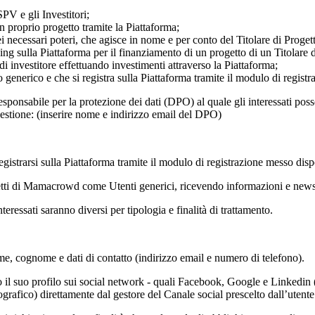
’SPV e gli Investitori;
n proprio progetto tramite la Piattaforma;
ei necessari poteri, che agisce in nome e per conto del Titolare di Progett
ng sulla Piattaforma per il finanziamento di un progetto di un Titolare d
 di investitore effettuando investimenti attraverso la Piattaforma;
o generico e che si registra sulla Piattaforma tramite il modulo di reg
sabile per la protezione dei dati (DPO) al quale gli interessati possono 
questione: (inserire nome e indirizzo email del DPO)
registrarsi sulla Piattaforma tramite il modulo di registrazione messo dis
etti di Mamacrowd come Utenti generici, ricevendo informazioni e newslet
nteressati saranno diversi per tipologia e finalità di trattamento.
nome, cognome e dati di contatto (indirizzo email e numero di telefono).
o il suo profilo sui social network - quali Facebook, Google e Linkedin (
ografico) direttamente dal gestore del Canale social prescelto dall’utente