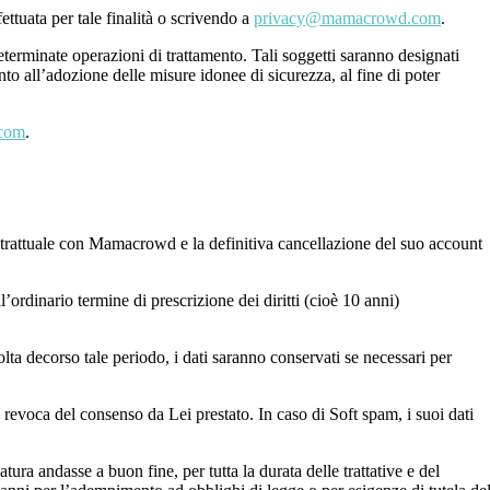
ttuata per tale finalità o scrivendo a
privacy@mamacrowd.com
.
eterminate operazioni di trattamento. Tali soggetti saranno designati
o all’adozione delle misure idonee di sicurezza, al fine di poter
com
.
 contrattuale con Mamacrowd e la definitiva cancellazione del suo account
’ordinario termine di prescrizione dei diritti (cioè 10 anni)
volta decorso tale periodo, i dati saranno conservati se necessari per
le revoca del consenso da Lei prestato. In caso di Soft spam, i suoi dati
atura andasse a buon fine, per tutta la durata delle trattative e del