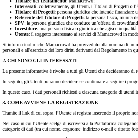
Titolare del Trattamento
: Mamacrowd;
Interessati
: collettivamente, gli Utenti, i Titolari di Progetti o l
Titolare di Progetti
: persona giuridica che intende finanziare u
Referente del Titolare di Progetti
: la persona fisica, munita d
SPV
: la persona giuridica che conduce un’offerta di crowdfundi
Investitore
: una persona fisica o giuridica che agisce in qualità
Utente
: il soggetto interessato ai servizi di Mamacrowd in mod
Si informa inoltre che Mamacrowd ha provveduto alla nomina di un respon
personali e all'esercizio dei loro diritti derivanti dal Regolamento in 
2. CHI SONO GLI INTERESSATI
La presente informativa è rivolta a tutti gli Utenti che decideranno di 
In seguito, gli Utenti potranno decidere se continuare a seguire i prog
In questo caso, i dati personali richiesti a ciascuna categoria di utenti i
3. COME AVVIENE LA REGISTRAZIONE
Tramite il link di cui sopra, l’Utente si registra inserendo il proprio 
Nel caso in cui l’Utente scelga di iscriversi alla Piattaforma collegand
categorie di dati (tra cui nome, cognome, indirizzo e-mail e ritratto fot