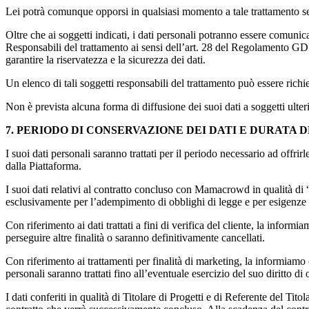
Lei potrà comunque opporsi in qualsiasi momento a tale trattamento segu
Oltre che ai soggetti indicati, i dati personali potranno essere comuni
Responsabili del trattamento ai sensi dell’art. 28 del Regolamento GDP
garantire la riservatezza e la sicurezza dei dati.
Un elenco di tali soggetti responsabili del trattamento può essere ric
Non è prevista alcuna forma di diffusione dei suoi dati a soggetti ulteri
7. PERIODO DI CONSERVAZIONE DEI DATI E DURATA 
I suoi dati personali saranno trattati per il periodo necessario ad offr
dalla Piattaforma.
I suoi dati relativi al contratto concluso con Mamacrowd in qualità di “
esclusivamente per l’adempimento di obblighi di legge e per esigenze leg
Con riferimento ai dati trattati a fini di verifica del cliente, la infor
perseguire altre finalità o saranno definitivamente cancellati.
Con riferimento ai trattamenti per finalità di marketing, la informiamo c
personali saranno trattati fino all’eventuale esercizio del suo diritto di
I dati conferiti in qualità di Titolare di Progetti e di Referente del Tito