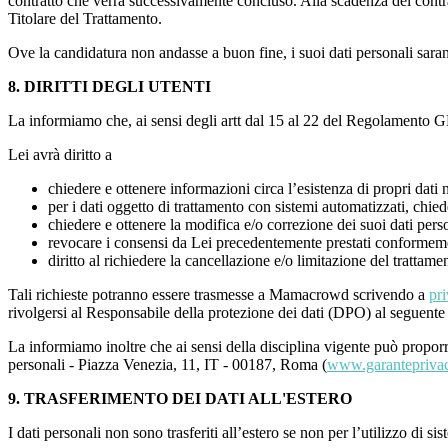
contratto che verrà successivamente concluso. Alla scadenza del contrat
Titolare del Trattamento.
Ove la candidatura non andasse a buon fine, i suoi dati personali sara
8. DIRITTI DEGLI UTENTI
La informiamo che, ai sensi degli artt dal 15 al 22 del Regolamento GD
Lei avrà diritto a
chiedere e ottenere informazioni circa l’esistenza di propri dati 
per i dati oggetto di trattamento con sistemi automatizzati, chiede
chiedere e ottenere la modifica e/o correzione dei suoi dati perso
revocare i consensi da Lei precedentemente prestati conformemen
diritto al richiedere la cancellazione e/o limitazione del trattame
Tali richieste potranno essere trasmesse a Mamacrowd scrivendo a
pr
rivolgersi al Responsabile della protezione dei dati (DPO) al seguente
La informiamo inoltre che ai sensi della disciplina vigente può proporre
personali - Piazza Venezia, 11, IT - 00187, Roma (
www.garanteprivac
9. TRASFERIMENTO DEI DATI ALL'ESTERO
I dati personali non sono trasferiti all’estero se non per l’utilizzo di si