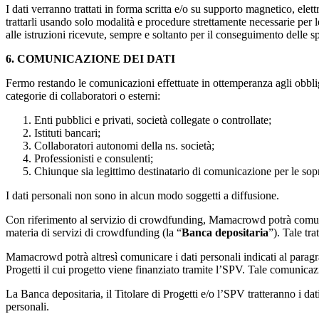
I dati verranno trattati in forma scritta e/o su supporto magnetico, ele
trattarli usando solo modalità e procedure strettamente necessarie per le 
alle istruzioni ricevute, sempre e soltanto per il conseguimento delle sp
6. COMUNICAZIONE DEI DATI
Fermo restando le comunicazioni effettuate in ottemperanza agli obbligh
categorie di collaboratori o esterni:
Enti pubblici e privati, società collegate o controllate;
Istituti bancari;
Collaboratori autonomi della ns. società;
Professionisti e consulenti;
Chiunque sia legittimo destinatario di comunicazione per le soprac
I dati personali non sono in alcun modo soggetti a diffusione.
Con riferimento al servizio di crowdfunding, Mamacrowd potrà comuni
materia di servizi di crowdfunding (la “
Banca depositaria
”). Tale tr
Mamacrowd potrà altresì comunicare i dati personali indicati al para
Progetti il cui progetto viene finanziato tramite l’SPV. Tale comunicazi
La Banca depositaria, il Titolare di Progetti e/o l’SPV tratteranno i da
personali.