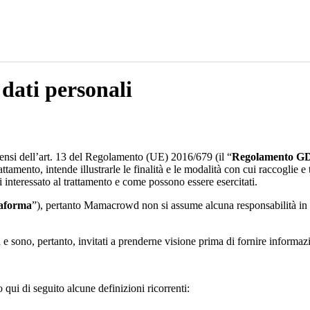
dati personali
 sensi dell’art. 13 del Regolamento (UE) 2016/679 (il “
Regolamento G
trattamento, intende illustrarle le finalità e le modalità con cui raccoglie e
di interessato al trattamento e come possono essere esercitati.
taforma
”), pertanto Mamacrowd non si assume alcuna responsabilità in me
a e sono, pertanto, invitati a prenderne visione prima di fornire informaz
 qui di seguito alcune definizioni ricorrenti: