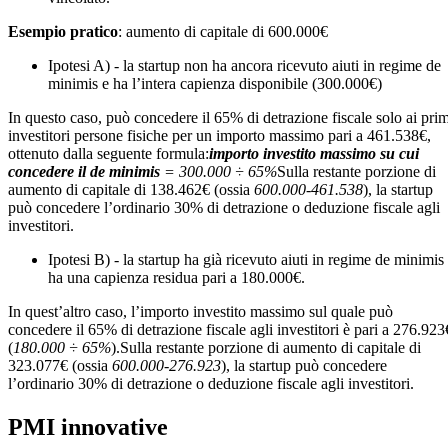
Esempio pratico
: aumento di capitale di 600.000€
Ipotesi A) - la startup non ha ancora ricevuto aiuti in regime de
minimis e ha l’intera capienza disponibile (300.000€)
In questo caso, può concedere il 65% di detrazione fiscale solo ai prim
investitori persone fisiche per un importo massimo pari a 461.538€,
ottenuto dalla seguente formula:
importo investito massimo su cui
concedere il de minimis
= 300.000 ÷ 65%
Sulla restante porzione di
aumento di capitale di 138.462€ (ossia
600.000-461.538
), la startup
può concedere l’ordinario 30% di detrazione o deduzione fiscale agli
investitori.
Ipotesi B) - la startup ha già ricevuto aiuti in regime de minimis
ha una capienza residua pari a 180.000€.
In quest’altro caso, l’importo investito massimo sul quale può
concedere il 65% di detrazione fiscale agli investitori è pari a 276.923
(
180.000 ÷ 65%
).Sulla restante porzione di aumento di capitale di
323.077€ (ossia
600.000-276.923
), la startup può concedere
l’ordinario 30% di detrazione o deduzione fiscale agli investitori.
PMI innovative