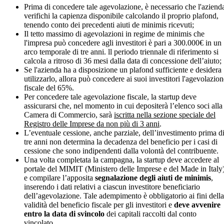
Prima di concedere tale agevolazione, è necessario che l'aziend
verifichi la capienza disponibile calcolando il proprio plafond,
tenendo conto dei precedenti aiuti de minimis ricevuti;
Il tetto massimo di agevolazioni in regime de minimis che
l'impresa può concedere agli investitori è pari a 300.000€ in un
arco temporale di tre anni. ll periodo triennale di riferimento si
calcola a ritroso di 36 mesi dalla data di concessione dell’aiuto;
Se l'azienda ha a disposizione un plafond sufficiente e desidera
utilizzarlo, allora può concedere ai suoi investitori l'agevolazio
fiscale del 65%.
Per concedere tale agevolazione fiscale, la startup deve
assicurarsi che, nel momento in cui depositerà l’elenco soci alla
Camera di Commercio, sarà
iscritta nella sezione speciale del
Registro delle Imprese da non più di 3 anni
.
L’eventuale cessione, anche parziale, dell’investimento prima d
tre anni non determina la decadenza del beneficio per i casi di
cessione che sono indipendenti dalla volontà del contribuente.
Una volta completata la campagna, la startup deve accedere al
portale del MIMIT (Ministero delle Imprese e del Made in Italy
e compilare l’apposita
segnalazione degli aiuti de minimis
,
inserendo i dati relativi a ciascun investitore beneficiario
dell’agevolazione. Tale adempimento è obbligatorio ai fini della
validità del beneficio fiscale per gli investitori e
deve avvenire
entro la data di svincolo
dei capitali raccolti dal conto
vincolato.