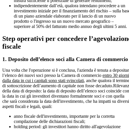
misura sufficiente il potenziale di generare rendimenti;
indipendentemente dall’età, qualora intendano procedere a un
investimento iniziale per il finanziamento del rischio – sulla bas
di un piano aziendale elaborato per il lancio di un nuovo
prodotto o l'ingresso su un nuovo mercato geografico –
superiore al 50% del fatturato medio annuo degli ultimi 5 anni.
Step operativi per concedere l’agevolazion
fiscale
1. Deposito dell’elenco soci alla Camera di commercio
Una volta che l'operazione si è conclusa, l'azienda è tenuta a deposita
l’elenco dei nuovi soci presso la Camera di commercio
entro 30 giorn
dalla data in cui i capitali sono stati svincolati
, anche qualora il termin
di sottoscrizione dell’aumento di capitale non fosse decaduto.Rilevan
della data di deposito: la data di deposito dell’elenco soci coincide co
la data in cui gli investitori diventano formalmente soci e con quella
che sarà considerata la data dell'investimento, che ha impatti su divers
aspetti fiscali e legali, quali:
anno fiscale dell'investimento, importante per la corretta
compilazione delle dichiarazioni fiscali;
holding period: gli investitori hanno diritto all'agevolazione