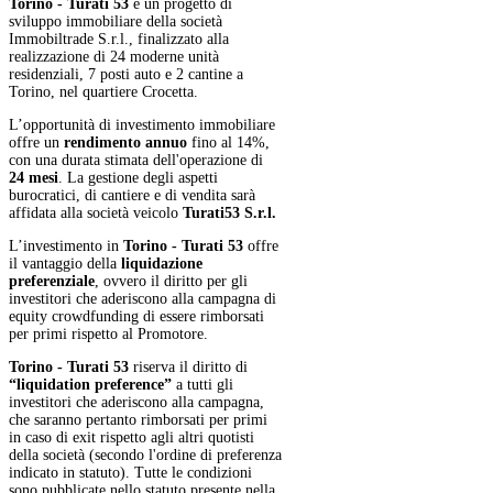
Torino - Turati 53
è un progetto di
sviluppo immobiliare della società
Immobiltrade S.r.l., finalizzato alla
realizzazione di 24 moderne unità
residenziali, 7 posti auto e 2 cantine a
Torino, nel quartiere Crocetta.
L’opportunità di investimento immobiliare
offre un
rendimento annuo
fino al 14%,
con una durata stimata dell'operazione di
24 mesi
. La gestione degli aspetti
burocratici, di cantiere e di vendita sarà
affidata alla società veicolo
Turati53 S.r.l.
L’investimento in
Torino - Turati 53
offre
il vantaggio della
liquidazione
preferenziale
, ovvero il diritto per gli
investitori che aderiscono alla campagna di
equity crowdfunding di essere rimborsati
per primi rispetto al Promotore.
Torino - Turati 53
riserva il diritto di
“liquidation preference”
a tutti gli
investitori che aderiscono alla campagna,
che saranno pertanto rimborsati per primi
in caso di exit rispetto agli altri quotisti
della società (secondo l'ordine di preferenza
indicato in statuto). Tutte le condizioni
sono pubblicate nello statuto presente nella