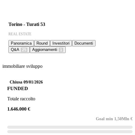
Torino - Turati 53
REAL ESTATE
Panoramica
Round
Investitori
Documenti
Q&A
Aggiornamenti
25
1
immobiliare sviluppo
Chiusa 09/01/2026
FUNDED
Totale raccolto
1.646.000 €
Goal min 1,50Mln €