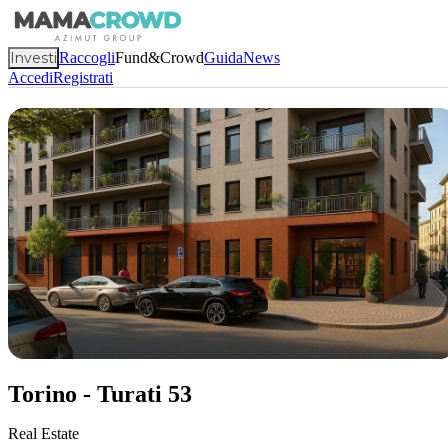
Investi
Raccogli
Fund&Crowd
Guida
News
Accedi
Registrati
Torino - Turati 53
Real Estate