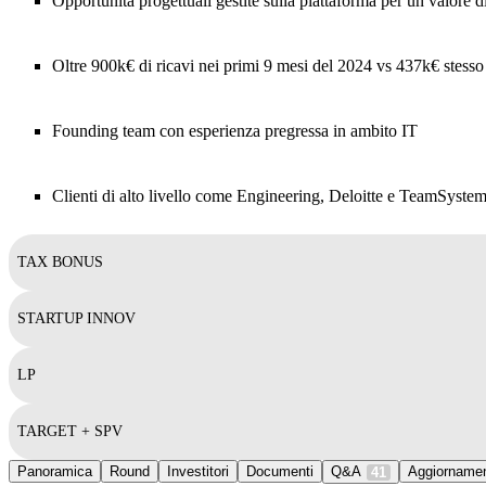
Opportunità progettuali gestite sulla piattaforma per un valore
Oltre 900k€ di ricavi nei primi 9 mesi del 2024 vs 437k€ stess
Founding team con esperienza pregressa in ambito IT
Clienti di alto livello come Engineering, Deloitte e TeamSyste
TAX BONUS
STARTUP INNOV
LP
TARGET + SPV
Panoramica
Round
Investitori
Documenti
Q&A
Aggiornamen
41