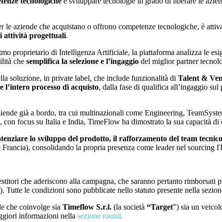
petenze tecnologiche
e sviluppare tecnologie in grado di liberare le azien
r le aziende che acquistano o offrono competenze tecnologiche, è attiva 
i attività progettuali
.
mo proprietario di Intelligenza Artificiale, la piattaforma analizza le es
ilità che
semplifica la selezione e l’ingaggio
del miglior partner tecnol
a soluzione, in private label, che include funzionalità di
Talent & Ve
re l’intero processo di acquisto
, dalla fase di qualifica all’ingaggio sul
aziende già a bordo, tra cui multinazionali come Engineering, TeamSyst
, con focus su Italia e India, TimeFlow ha dimostrato la sua capacità di 
tenziare lo sviluppo del prodotto, il rafforzamento del team tecnic
 Francia), consolidando la propria presenza come leader nel sourcing I
vestitori che aderiscono alla campagna, che saranno pertanto rimborsati per
to). Tutte le condizioni sono pubblicate nello statuto presente nella sezi
le che coinvolge sia
Timeflow S.r.l.
(la società
“Target
”) sia un veico
ggiori informazioni nella
sezione round.