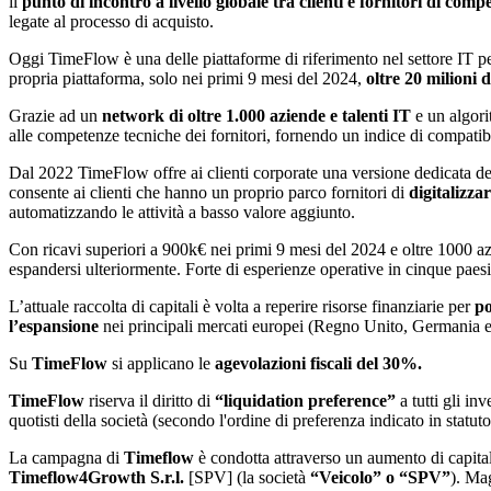
il
punto di incontro a livello globale tra clienti e fornitori di com
legate al processo di acquisto.
Oggi TimeFlow è una delle piattaforme di riferimento nel settore IT pe
propria piattaforma, solo nei primi 9 mesi del 2024,
oltre 20 milioni d
Grazie ad un
network di oltre 1.000 aziende e talenti IT
e un algorit
alle competenze tecniche dei fornitori, fornendo un indice di compatib
Dal 2022 TimeFlow offre ai clienti corporate una versione dedicata dell
consente ai clienti che hanno un proprio parco fornitori di
digitalizza
automatizzando le attività a basso valore aggiunto.
Con ricavi superiori a 900k€ nei primi 9 mesi del 2024 e oltre 1000 
espandersi ulteriormente. Forte di esperienze operative in cinque paesi
L’attuale raccolta di capitali è volta a reperire risorse finanziarie per
po
l’espansione
nei principali mercati europei (Regno Unito, Germania e
Su
TimeFlow
si applicano le
agevolazioni fiscali del 30%.
TimeFlow
riserva il diritto di
“liquidation preference”
a tutti gli in
quotisti della società (secondo l'ordine di preferenza indicato in statu
La campagna di
Timeflow
è condotta attraverso un aumento di capita
Timeflow4Growth S.r.l.
[SPV] (la società
“Veicolo” o “SPV”
). Ma