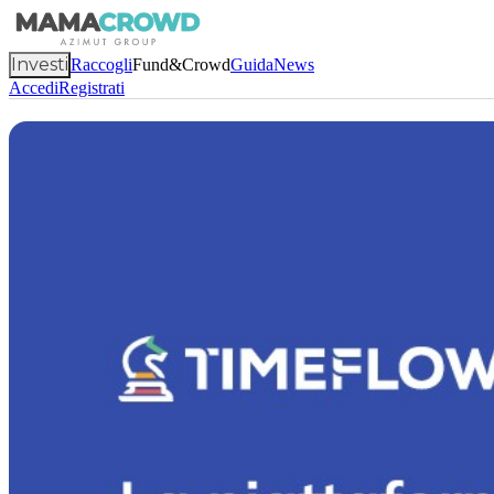
Investi
Raccogli
Fund&Crowd
Guida
News
Accedi
Registrati