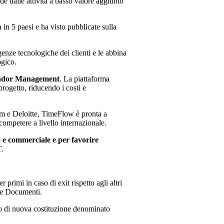
de dalle attività a basso valore aggiunto
in 5 paesi e ha visto pubblicate sulla
igenze tecnologiche dei clienti e le abbina
ogico.
ndor Management
. La piattaforma
 progetto, riducendo i costi e
em e Deloitte, TimeFlow è pronta a
competere a livello internazionale.
o e commerciale e per favorire
T.
 primi in caso di exit rispetto agli altri
one Documenti.
lo di nuova costituzione denominato