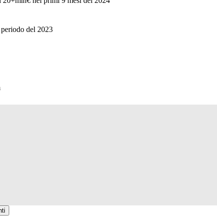
 di 20+mln€ nei primi 9 mesi del 2024
o periodo del 2023
m
ti