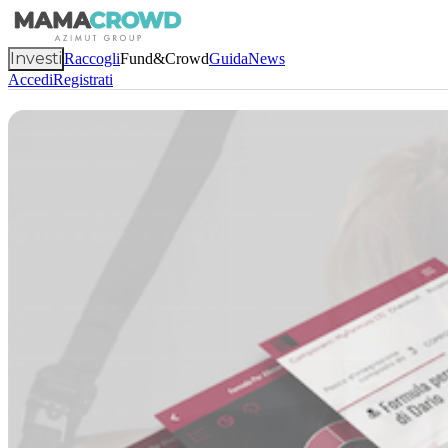
Investi
Raccogli
Fund&Crowd
Guida
News
Accedi
Registrati