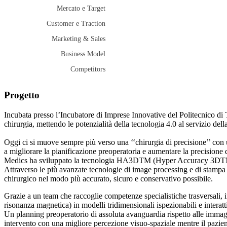
Mercato e Target
Customer e Traction
Marketing & Sales
Business Model
Competitors
Progetto
Incubata presso l’Incubatore di Imprese Innovative del Politecnico di T
chirurgia, mettendo le potenzialità della tecnologia 4.0 al servizio del
Oggi ci si muove sempre più verso una ‘‘chirurgia di precisione’’ con u
a migliorare la pianificazione preoperatoria e aumentare la precisione 
Medics ha sviluppato la tecnologia HA3DTM (Hyper Accuracy 3DTM) che
Attraverso le più avanzate tecnologie di image processing e di stampa 
chirurgico nel modo più accurato, sicuro e conservativo possibile.
Grazie a un team che raccoglie competenze specialistiche trasversali,
risonanza magnetica) in modelli tridimensionali ispezionabili e interatti
Un planning preoperatorio di assoluta avanguardia rispetto alle immagin
intervento con una migliore percezione visuo-spaziale mentre il pazien