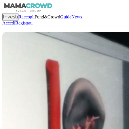
Investi
Raccogli
Fund&Crowd
Guida
News
Accedi
Registrati