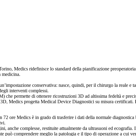
orino, Medics ridefinisce lo standard della pianificazione preoperatoria
la medicina.
n’impostazione conservativa: nasce, quindi, per il chirurgo la reale e ta
degli interventi complessi.
 permette di ottenere ricostruzioni 3D ad altissima fedeltà e precisi
3D, Medics progetta Medical Device Diagnostici su misura certificati. È 
 in 72 ore Medics è in grado di trasferire i dati della normale diagnost
vi.
i, anche complesse, restituite attualmente da ultrasuoni ed ecografia. I
te può comprendere meglio la patologia e il tipo di operazione a cui ver