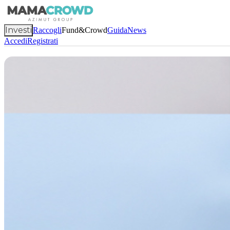
Investi
Raccogli
Fund&Crowd
Guida
News
Accedi
Registrati