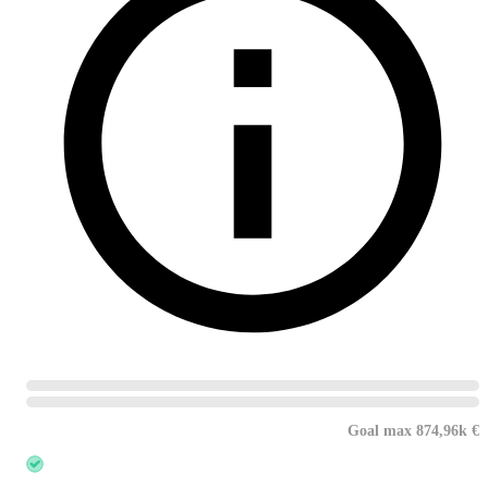
Goal max 874,96k €