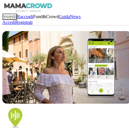
Investi
Raccogli
Fund&Crowd
Guida
News
Accedi
Registrati