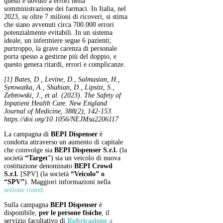
questi è dovuto a errori nella
somministrazione dei farmaci. In Italia, nel
2023, su oltre 7 milioni di ricoveri, si stima
che siano avvenuti circa 700.000 errori
potenzialmente evitabili. In un sistema
ideale, un infermiere segue 6 pazienti;
purtroppo, la grave carenza di personale
porta spesso a gestirne più del doppio, e
questo genera ritardi, errori e complicanze.
[1] Bates, D., Levine, D., Salmasian, H.,
Syrowatka, A., Shahian, D., Lipsitz, S.,
Zebrowski, J., et al. (2023). The Safety of
Inpatient Health Care. New England
Journal of Medicine, 388(2), 142-153.
https://doi.org/10.1056/NEJMsa2206117
La campagna di
BEPI Dispenser
è
condotta attraverso un aumento di capitale
che coinvolge sia
BEPI Dispenser S.r.l.
(la
società
“Target
”) sia un veicolo di nuova
costituzione denominato
BEPI Crowd
S.r.l.
[SPV] (la società
“Veicolo” o
“SPV”
). Maggiori informazioni nella
sezione round.
Sulla campagna
BEPI Dispenser
è
disponibile,
per le persone fisiche
, il
servizio facoltativo di
Rubricazione a