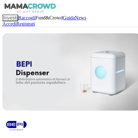
Investi
Raccogli
Fund&Crowd
Guida
News
Accedi
Registrati