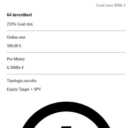
Goal max 800k €
64 investitori
233% Goal min
Ordine min
500,00 €
Pre-Money
6,30Mln €
Tipologia raccolta
Equity Target + SPV