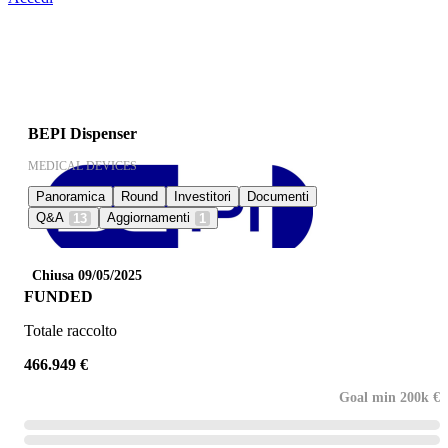
BEPI Dispenser
MEDICAL DEVICES
Panoramica
Round
Investitori
Documenti
Q&A
Aggiornamenti
13
1
Chiusa 09/05/2025
FUNDED
Totale raccolto
466.949 €
Goal min 200k €