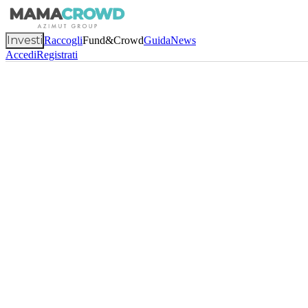
Investi
Raccogli
Fund&Crowd
Guida
News
Accedi
Registrati