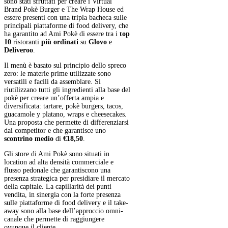
sono stati sfruttati per creare i Virtual
Brand Pokè Burger e The Wrap House ed
essere presenti con una tripla bacheca sulle
principali piattaforme di food delivery, che
ha garantito ad Ami Pokè di essere tra i
top
10
ristoranti
più ordinati
su
Glovo
e
Deliveroo
.
Il menù è basato sul principio dello spreco
zero: le materie prime utilizzate sono
versatili e facili da assemblare. Si
riutilizzano tutti gli ingredienti alla base del
pokè per creare un’offerta ampia e
diversificata: tartare, pokè burgers, tacos,
guacamole y platano, wraps e cheesecakes.
Una proposta che permette di differenziarsi
dai competitor e che garantisce uno
scontrino medio
di
€18,50
.
Gli store di Ami Pokè sono situati in
location ad alta densità commerciale e
flusso pedonale che garantiscono una
presenza strategica per presidiare il mercato
della capitale. La capillarità dei punti
vendita, in sinergia con la forte presenza
sulle piattaforme di food delivery e il take-
away sono alla base dell’approccio omni-
canale che permette di raggiungere
ovunque il cliente.