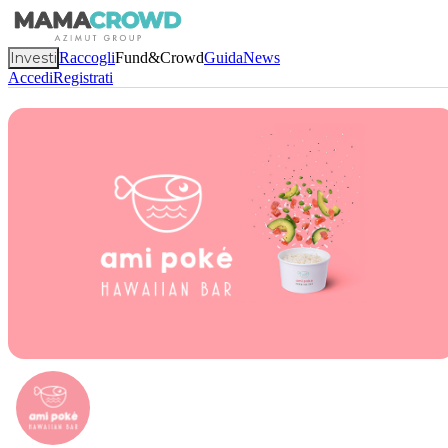
Investi
Raccogli
Fund&Crowd
Guida
News
Accedi
Registrati