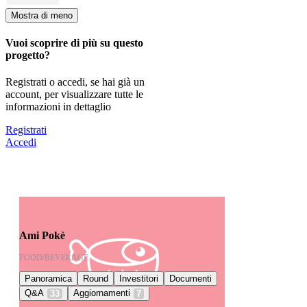
Mostra di meno
Vuoi scoprire di più su questo
progetto?
Registrati o accedi, se hai già un
account, per visualizzare tutte le
informazioni in dettaglio
Registrati
Accedi
Ami Pokè
FOOD/BEVERAGE
Panoramica
Round
Investitori
Documenti
Q&A
Aggiornamenti
33
7