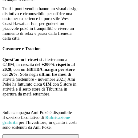
Tutti i punti vendita hanno un visual design
distintivo e riconoscibile per offrire una
customer experience in puro stile West
Coast Hawaiian Bar, per godersi un
piacevole pokè in tranquillità e vivere un
momento di relax e pausa dalla frenesia
della città.
Customer e Traction
Quest’anno
i
ricavi
si attesteranno a
€2,8M, in crescita del
+200% rispetto al
2020
, con un
EBITDA margin
per store
del
26%
. Solo negli
ultimi tre mesi
di
attività (settembre - novembre 2021) Ami
Pokè ha fatturato circa
€1M
con 5 store in
attività e il sesto store di Tiburtina in
apertura da metà settembre.
Sulla campagna Ami Pokè è disponibile
il servizio facoltativo di
Rubricazione
gratuita
per l'Investitore, in quanto i costi
sono sostenuti da Ami Pokè.