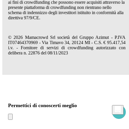
ai fini di crowdfunding che possono essere acquisiti attraverso la
presente piattaforma di crowdfunding non rientrano nello
schema di indennizzo degli investitori istituito in conformità alla
direttiva 97/9/CE.
© 2026 Mamacrowd Srl società del Gruppo Azimut - P.IVA
IT07464370969 - Via Timavo 34, 20124 MI - C.S. € 95.417,54
i.v. - Fornitore di servizi di crowdfunding autorizzato con
delibera n. 22876 del 08/11/2023
Permettici di conoscerti meglio
Mamacrowd e partner operano globalmente e possono, previa acquisizione del tuo