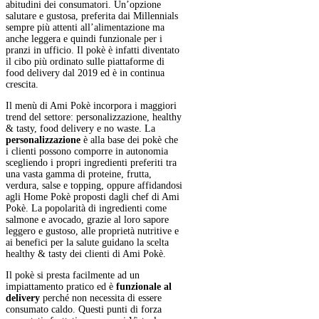
abitudini dei consumatori. Un’opzione
salutare e gustosa, preferita dai Millennials
sempre più attenti all’alimentazione ma
anche leggera e quindi funzionale per i
pranzi in ufficio. Il pokè è infatti diventato
il cibo più ordinato sulle piattaforme di
food delivery dal 2019 ed è in continua
crescita.
Il menù di Ami Pokè incorpora i maggiori
trend del settore: personalizzazione, healthy
& tasty, food delivery e no waste. La
personalizzazione
è alla base dei pokè che
i clienti possono comporre in autonomia
scegliendo i propri ingredienti preferiti tra
una vasta gamma di proteine, frutta,
verdura, salse e topping, oppure affidandosi
agli Home Pokè proposti dagli chef di Ami
Pokè. La popolarità di ingredienti come
salmone e avocado, grazie al loro sapore
leggero e gustoso, alle proprietà nutritive e
ai benefici per la salute guidano la scelta
healthy & tasty dei clienti di Ami Pokè.
Il pokè si presta facilmente ad un
impiattamento pratico ed è
funzionale al
delivery
perché non necessita di essere
consumato caldo. Questi punti di forza