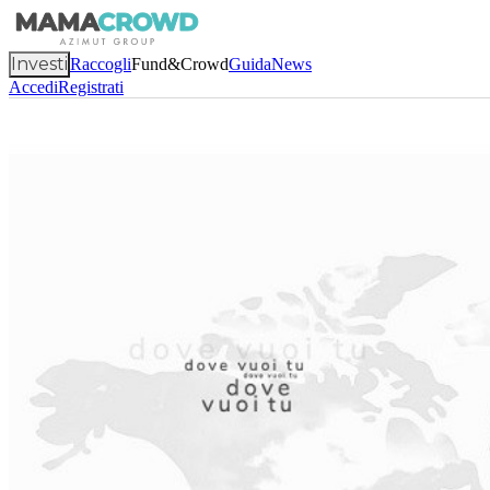
Investi
Raccogli
Fund&Crowd
Guida
News
Accedi
Registrati