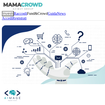
Investi
Raccogli
Fund&Crowd
Guida
News
Accedi
Registrati