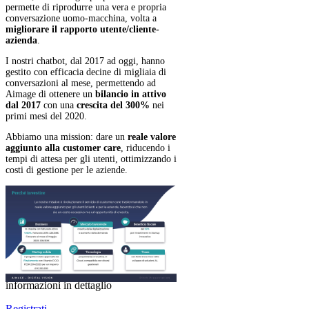
permette di riprodurre una vera e propria
conversazione uomo-macchina, volta a
migliorare il rapporto utente/cliente-
azienda
.
I nostri chatbot, dal 2017 ad oggi, hanno
gestito con efficacia decine di migliaia di
conversazioni al mese, permettendo ad
Aimage di ottenere un
bilancio in attivo
dal 2017
con una
crescita del 300%
nei
primi mesi del 2020.
Abbiamo una mission: dare un
reale valore
aggiunto alla customer care
, riducendo i
tempi di attesa per gli utenti, ottimizzando i
costi di gestione per le aziende.
Mostra di meno
Vuoi scoprire di più su questo
progetto?
Registrati o accedi, se hai già un
account, per visualizzare tutte le
informazioni in dettaglio
Registrati