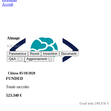
Accedi
Aimage
B2B SAAS
Panoramica
Round
Investitori
Documenti
Q&A
Aggiornamenti
28
9
Chiusa 05/10/2020
FUNDED
Totale raccolto
523.340 €
Goal min 249,67k €