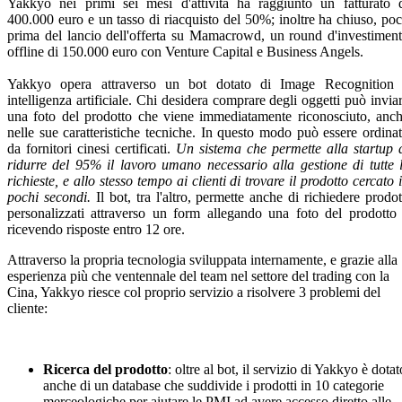
Yakkyo nei primi sei mesi d'attività ha raggiunto un fatturato 
400.000 euro e un tasso di riacquisto del 50%; inoltre ha chiuso, po
prima del lancio dell'offerta su Mamacrowd, un round d'investimen
offline di 150.000 euro con Venture Capital e Business Angels.
Yakkyo opera attraverso un bot dotato di Image Recognition
intelligenza artificiale. Chi desidera comprare degli oggetti può invia
una foto del prodotto che viene immediatamente riconosciuto, anc
nelle sue caratteristiche tecniche. In questo modo può essere ordina
da fornitori cinesi certificati.
Un sistema che permette alla startup 
ridurre del 95% il lavoro umano necessario alla gestione di tutte 
richieste, e allo stesso tempo ai clienti di trovare il prodotto cercato 
pochi secondi.
Il bot, tra l'altro, permette anche di richiedere prodot
personalizzati attraverso un form allegando una foto del prodotto
ricevendo risposte entro 12 ore.
Attraverso la propria tecnologia sviluppata internamente, e grazie alla
esperienza più che ventennale del team nel settore del trading con la
Cina, Yakkyo riesce col proprio servizio a risolvere 3 problemi del
cliente:
Ricerca del prodotto
: oltre al bot, il servizio di Yakkyo è dotat
anche di un database che suddivide i prodotti in 10 categorie
merceologiche per aiutare le PMI ad avere accesso diretto alle