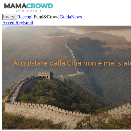
Investi
Raccogli
Fund&Crowd
Guida
News
Accedi
Registrati