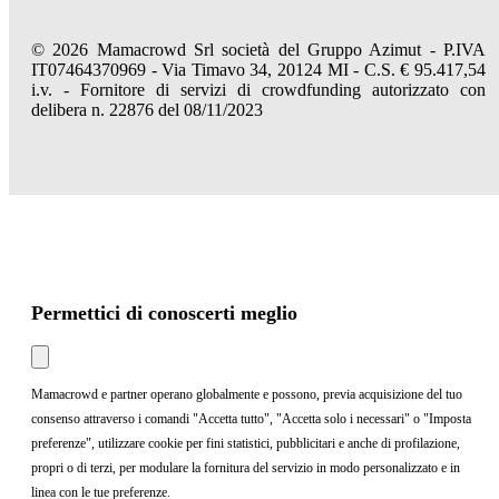
© 2026 Mamacrowd Srl società del Gruppo Azimut - P.IVA
IT07464370969 - Via Timavo 34, 20124 MI - C.S. € 95.417,54
i.v. - Fornitore di servizi di crowdfunding autorizzato con
delibera n. 22876 del 08/11/2023
Permettici di conoscerti meglio
Mamacrowd e partner operano globalmente e possono, previa acquisizione del tuo
consenso attraverso i comandi "Accetta tutto", "Accetta solo i necessari" o "Imposta
preferenze", utilizzare cookie per fini statistici, pubblicitari e anche di profilazione,
propri o di terzi, per modulare la fornitura del servizio in modo personalizzato e in
linea con le tue preferenze.