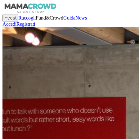
Investi
Raccogli
Fund&Crowd
Guida
News
Accedi
Registrati