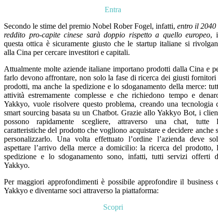
Entra
Secondo le stime del premio Nobel Rober Fogel, infatti,
entro il 2040 
reddito pro-capite cinese sarà doppio rispetto a quello europeo
, 
questa ottica è sicuramente giusto che le startup italiane si rivolga
alla Cina per cercare investitori e capitali.
Attualmente molte aziende italiane importano prodotti dalla Cina e p
farlo devono affrontare, non solo la fase di ricerca dei giusti fornitori
prodotti, ma anche la spedizione e lo sdoganamento della merce: tut
attività estremamente complesse e che richiedono tempo e denar
Yakkyo, vuole risolvere questo problema, creando una tecnologia 
smart sourcing basata su un Chatbot. Grazie allo Yakkyo Bot, i clien
possono rapidamente scegliere, attraverso una chat, tutte 
caratteristiche del prodotto che vogliono acquistare e decidere anche 
personalizzarlo. Una volta effettuato l’ordine l’azienda deve so
aspettare l’arrivo della merce a domicilio: la ricerca del prodotto, 
spedizione e lo sdoganamento sono, infatti, tutti servizi offerti 
Yakkyo.
Per maggiori approfondimenti è possibile approfondire il business 
Yakkyo e diventarne soci attraverso la piattaforma:
Scopri