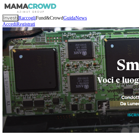
Investi
Raccogli
Fund&Crowd
Guida
News
Accedi
Registrati