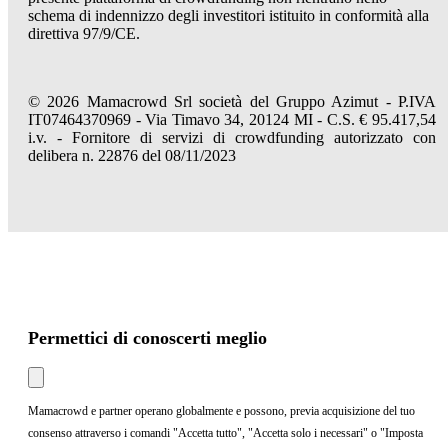
schema di indennizzo degli investitori istituito in conformità alla
direttiva 97/9/CE.
© 2026 Mamacrowd Srl società del Gruppo Azimut - P.IVA
IT07464370969 - Via Timavo 34, 20124 MI - C.S. € 95.417,54
i.v. - Fornitore di servizi di crowdfunding autorizzato con
delibera n. 22876 del 08/11/2023
Permettici di conoscerti meglio
Mamacrowd e partner operano globalmente e possono, previa acquisizione del tuo
consenso attraverso i comandi "Accetta tutto", "Accetta solo i necessari" o "Imposta