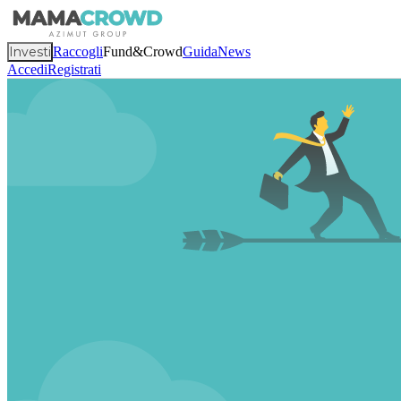
Investi
Raccogli
Fund&Crowd
Guida
News
Accedi
Registrati