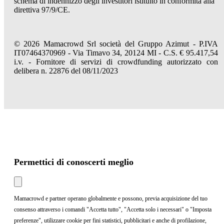
schema di indennizzo degli investitori istituito in conformità alla
direttiva 97/9/CE.
© 2026 Mamacrowd Srl società del Gruppo Azimut - P.IVA
IT07464370969 - Via Timavo 34, 20124 MI - C.S. € 95.417,54
i.v. - Fornitore di servizi di crowdfunding autorizzato con
delibera n. 22876 del 08/11/2023
Permettici di conoscerti meglio
Mamacrowd e partner operano globalmente e possono, previa acquisizione del tuo
consenso attraverso i comandi "Accetta tutto", "Accetta solo i necessari" o "Imposta
preferenze", utilizzare cookie per fini statistici, pubblicitari e anche di profilazione,