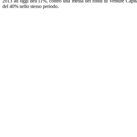
2013 ad oggi dell'11%, contro una media dei fondi di Venture Capit
del 40% nello stesso periodo.