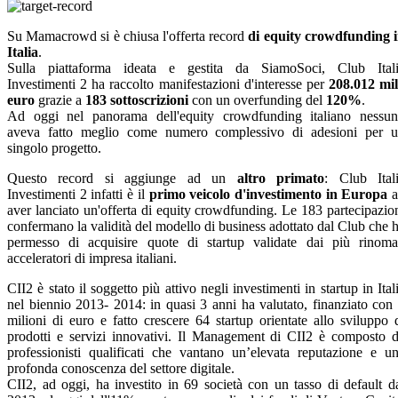
Su Mamacrowd si è chiusa l'offerta record
di equity crowdfunding 
Italia
.
Sulla piattaforma ideata e gestita da SiamoSoci, Club Ital
Investimenti 2 ha raccolto manifestazioni d'interesse per
208.012 mi
euro
grazie a
183 sottoscrizioni
con un overfunding del
120%
.
Ad oggi nel panorama dell'equity crowdfunding italiano nessu
aveva fatto meglio come numero complessivo di adesioni per 
singolo progetto.
Questo record si aggiunge ad un
altro primato
: Club Ital
Investimenti 2 infatti è il
primo veicolo d'investimento in Europa
a
aver lanciato un'offerta di equity crowdfunding. Le 183 partecipazio
confermano la validità del modello di business adottato dal Club che 
permesso di acquisire quote di startup validate dai più rinoma
acceleratori di impresa italiani.
CII2 è stato il soggetto più attivo negli investimenti in startup in Ital
nel biennio 2013- 2014: in quasi 3 anni ha valutato, finanziato con
milioni di euro e fatto crescere 64 startup orientate allo sviluppo 
prodotti e servizi innovativi. Il Management di CII2 è composto 
professionisti qualificati che vantano un’elevata reputazione e u
profonda conoscenza del settore digitale.
CII2, ad oggi, ha investito in 69 società con un tasso di default d