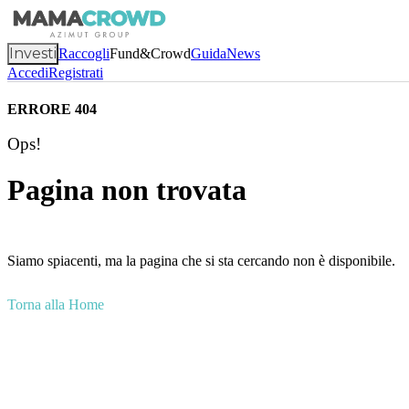
Investi
Raccogli
Fund&Crowd
Guida
News
Accedi
Registrati
ERRORE 404
Ops!
Pagina non trovata
Siamo spiacenti, ma la pagina che si sta cercando non è disponibile.
Torna alla Home