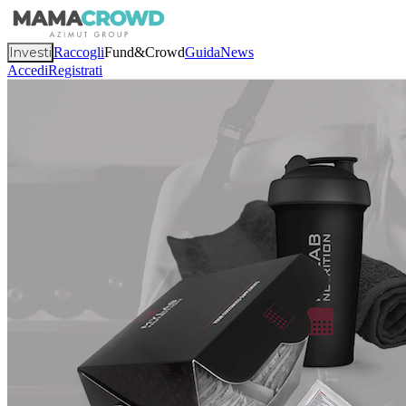
Investi
Raccogli
Fund&Crowd
Guida
News
Accedi
Registrati