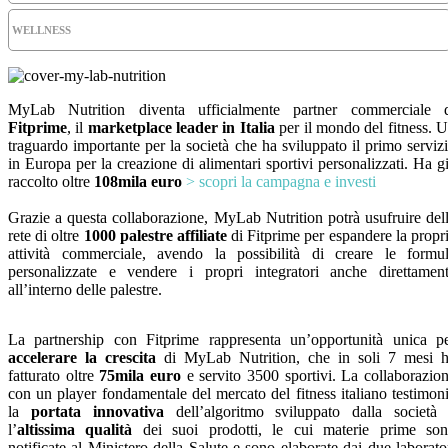
WELLNESS
MyLab Nutrition diventa ufficialmente partner commerciale 
Fitprime
, il
marketplace leader in Italia
per il mondo del fitness. 
traguardo importante per la società che ha sviluppato il primo serviz
in Europa per la creazione di alimentari sportivi personalizzati. Ha g
raccolto oltre
108mila euro
> scopri la campagna e investi
Grazie a questa collaborazione, MyLab Nutrition potrà usufruire del
rete di oltre
1000 palestre affiliate
di Fitprime per espandere la propr
attività commerciale, avendo la possibilità di creare le formu
personalizzate e vendere i propri integratori anche direttamen
all’interno delle palestre.
La partnership con Fitprime rappresenta un’opportunità unica p
accelerare la crescita
di MyLab Nutrition, che in soli 7 mesi 
fatturato oltre
75mila euro
e servito 3500 sportivi. La collaborazio
con un player fondamentale del mercato del fitness italiano testimon
la
portata innovativa
dell’algoritmo sviluppato dalla società
l’
altissima qualità
dei suoi prodotti, le cui materie prime so
notificate al Ministero della Salute e sono elaborate dai due laborato