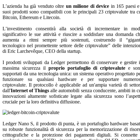
L’azienda ha già venduto oltre
un milione di device
in 165 paesi e
suoi prodotti sono compatibili con le principali 23 criptovalute tra c
Bitcoin, Ethereum e Litecoin.
L’investimento consentirà alla società di incrementare in mo
significativo le sue attività e riuscire a soddisfare una domanda c
aumenta a ritmi sempre più sostenuti, costruendo il “gigan
tecnologico nel promettente settore delle criptovalute” delle intenzio
di Eric Larchevêque, CEO della startup.
I prodotti sviluppati da Ledger permettono di conservare e gestire 
massima sicurezza il
proprio portafoglio di criptovalute
e son
supportati da una tecnologia unica: un sistema operativo progettato p
funzionare su qualsiasi hardware e per supportare numero
criptovalute. Il protocollo è applicabile ad un'ampia varietà di settor
dall'
Internet of Things
alle automobili senza conducente, ambiti in c
innovazioni altamente sofisticate legate alla sicurezza sono l’aspet
cruciale per la loro definitiva diffusione.
Ledger Nano S, il prodotto di punta, è un portafoglio hardware basa
su robuste funzionalità di sicurezza per la memorizzazione di risor
crittografiche e la protezione dei pagamenti digitali. Si connette