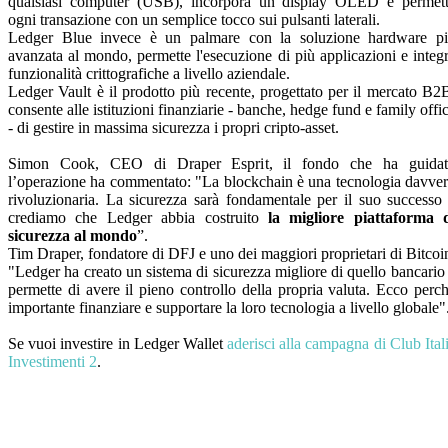
qualsiasi computer (USB), incorpora un display OLED e permet
ogni transazione con un semplice tocco sui pulsanti laterali.
Ledger Blue invece è un palmare con la soluzione hardware p
avanzata al mondo, permette l'esecuzione di più applicazioni e integ
funzionalità crittografiche a livello aziendale.
Ledger Vault è il prodotto più recente, progettato per il mercato B2
consente alle istituzioni finanziarie - banche, hedge fund e family offi
- di gestire in massima sicurezza i propri cripto-asset.
Simon Cook, CEO di Draper Esprit, il fondo che ha guida
l’operazione ha commentato: "La blockchain è una tecnologia davve
rivoluzionaria. La sicurezza sarà fondamentale per il suo successo
crediamo che Ledger abbia costruito
la migliore piattaforma 
sicurezza al mondo
”.
Tim Draper, fondatore di DFJ e uno dei maggiori proprietari di Bitcoi
"Ledger ha creato un sistema di sicurezza migliore di quello bancario
permette di avere il pieno controllo della propria valuta. Ecco perc
importante finanziare e supportare la loro tecnologia a livello globale"
Se vuoi investire in Ledger Wallet
aderisci alla campagna di Club Ital
Investimenti 2
.