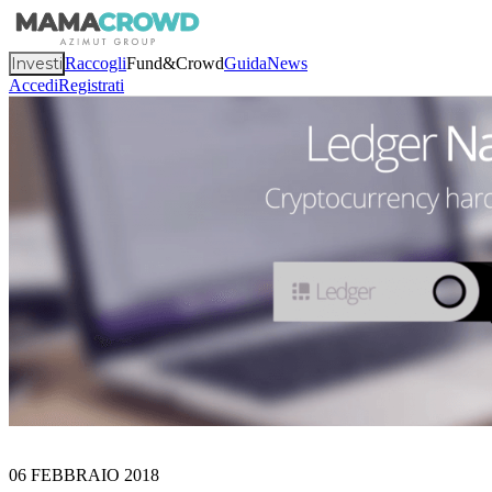
Investi
Raccogli
Fund&Crowd
Guida
News
Accedi
Registrati
06 FEBBRAIO 2018