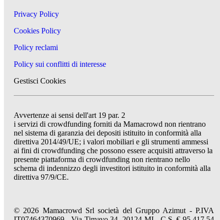
Privacy Policy
Cookies Policy
Policy reclami
Policy sui conflitti di interesse
Gestisci Cookies
Avvertenze ai sensi dell'art 19 par. 2
i servizi di crowdfunding forniti da Mamacrowd non rientrano
nel sistema di garanzia dei depositi istituito in conformità alla
direttiva 2014/49/UE; i valori mobiliari e gli strumenti ammessi
ai fini di crowdfunding che possono essere acquisiti attraverso la
presente piattaforma di crowdfunding non rientrano nello
schema di indennizzo degli investitori istituito in conformità alla
direttiva 97/9/CE.
© 2026 Mamacrowd Srl società del Gruppo Azimut - P.IVA
IT07464370969 - Via Timavo 34, 20124 MI - C.S. € 95.417,54