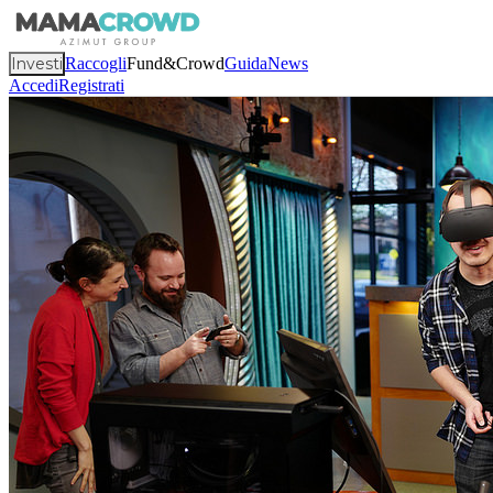
Investi
Raccogli
Fund&Crowd
Guida
News
Accedi
Registrati