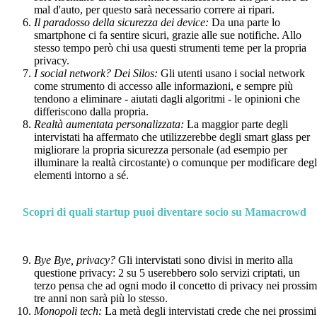
mal d'auto, per questo sarà necessario correre ai ripari.
Il paradosso della sicurezza dei device:
Da una parte lo
smartphone ci fa sentire sicuri, grazie alle sue notifiche. Allo
stesso tempo però chi usa questi strumenti teme per la propria
privacy.
I social network? Dei Silos:
Gli utenti usano i social network
come strumento di accesso alle informazioni, e sempre più
tendono a eliminare - aiutati dagli algoritmi - le opinioni che
differiscono dalla propria.
Realtà aumentata personalizzata:
La maggior parte degli
intervistati ha affermato che utilizzerebbe degli smart glass per
migliorare la propria sicurezza personale (ad esempio per
illuminare la realtà circostante) o comunque per modificare degl
elementi intorno a sé.
Scopri di quali startup puoi diventare socio su Mamacrowd
Bye Bye, privacy?
Gli intervistati sono divisi in merito alla
questione privacy: 2 su 5 userebbero solo servizi criptati, un
terzo pensa che ad ogni modo il concetto di privacy nei prossim
tre anni non sarà più lo stesso.
Monopoli tech:
La metà degli intervistati crede che nei prossimi