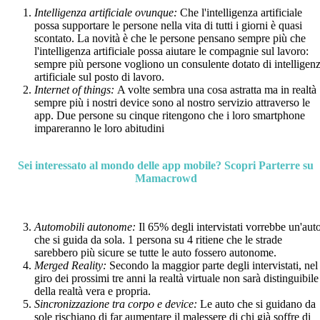
Intelligenza artificiale ovunque:
Che l'intelligenza artificiale
possa supportare le persone nella vita di tutti i giorni è quasi
scontato. La novità è che le persone pensano sempre più che
l'intelligenza artificiale possa aiutare le compagnie sul lavoro:
sempre più persone vogliono un consulente dotato di intelligen
artificiale sul posto di lavoro.
Internet of things:
A volte sembra una cosa astratta ma in realtà
sempre più i nostri device sono al nostro servizio attraverso le
app. Due persone su cinque ritengono che i loro smartphone
impareranno le loro abitudini
Sei interessato al mondo delle app mobile? Scopri Parterre su
Mamacrowd
Automobili autonome:
Il 65% degli intervistati vorrebbe un'aut
che si guida da sola. 1 persona su 4 ritiene che le strade
sarebbero più sicure se tutte le auto fossero autonome.
Merged Reality:
Secondo la maggior parte degli intervistati, nel
giro dei prossimi tre anni la realtà virtuale non sarà distinguibile
della realtà vera e propria.
Sincronizzazione tra corpo e device:
Le auto che si guidano da
sole rischiano di far aumentare il malessere di chi già soffre di