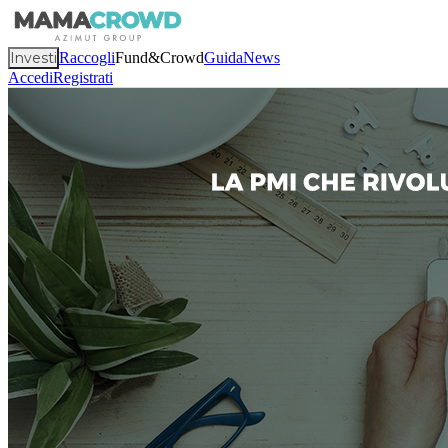
Investi
Raccogli
Fund&Crowd
Guida
News
Accedi
Registrati