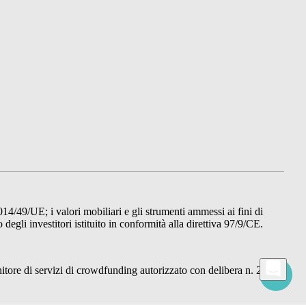
014/49/UE; i valori mobiliari e gli strumenti ammessi ai fini di
gli investitori istituito in conformità alla direttiva 97/9/CE.
re di servizi di crowdfunding autorizzato con delibera n. 22876