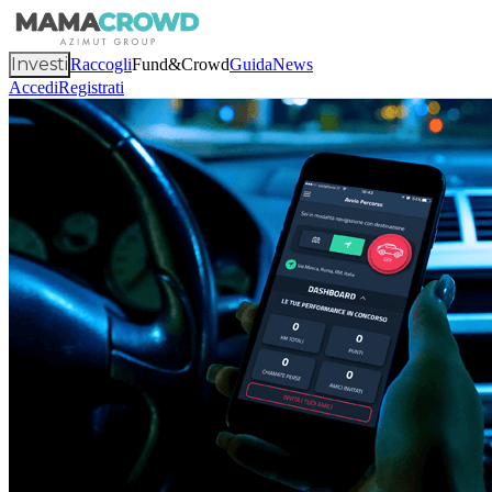
Investi
Raccogli
Fund&Crowd
Guida
News
Accedi
Registrati