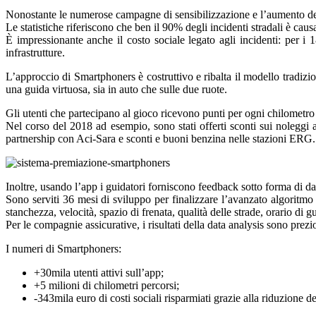
Nonostante le numerose campagne di sensibilizzazione e l’aumento delle s
Le statistiche riferiscono che ben il 90% degli incidenti stradali è caus
È impressionante anche il costo sociale legato agli incidenti: per i 1
infrastrutture.
L’approccio di Smartphoners è costruttivo e ribalta il modello tradizi
una guida virtuosa, sia in auto che sulle due ruote.
Gli utenti che partecipano al gioco ricevono punti per ogni chilometro 
Nel corso del 2018 ad esempio, sono stati offerti sconti sui noleggi 
partnership con Aci-Sara e sconti e buoni benzina nelle stazioni ERG.
Inoltre, usando l’app i guidatori forniscono feedback sotto forma di dat
Sono serviti 36 mesi di sviluppo per finalizzare l’avanzato algoritmo p
stanchezza, velocità, spazio di frenata, qualità delle strade, orario di gu
Per le compagnie assicurative, i risultati della data analysis sono prez
I numeri di Smartphoners:
+30mila utenti attivi sull’app;
+5 milioni di chilometri percorsi;
-343mila euro di costi sociali risparmiati grazie alla riduzione de