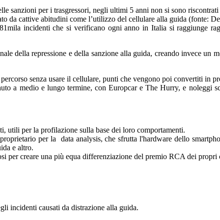
anzioni per i trasgressori, negli ultimi 5 anni non si sono riscontrati ri
ato da cattive abitudini come l’utilizzo del cellulare alla guida (fonte: D
81mila incidenti che si verificano ogni anno in Italia si raggiunge ragg
onale della repressione e della sanzione alla guida, creando invece un 
percorso senza usare il cellulare, punti che vengono poi convertiti in p
auto a medio e lungo termine, con Europcar e The Hurry, e noleggi scoo
i, utili per la profilazione sulla base dei loro comportamenti.
roprietario per la data analysis, che sfrutta l'hardware dello smartphone
ida e altro.
iosi per creare una più equa differenziazione del premio RCA dei propri c
gli incidenti causati da distrazione alla guida.