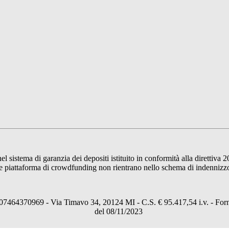
sistema di garanzia dei depositi istituito in conformità alla direttiva 2
 piattaforma di crowdfunding non rientrano nello schema di indennizzo de
64370969 - Via Timavo 34, 20124 MI - C.S. € 95.417,54 i.v. - Fornito
del 08/11/2023